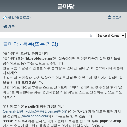
글마당
글걸이(블로그)
로그인
처음
말:
글마당 - 등록(또는 가입)
“글마당” 에 오신걸 환영합니다.
“글마당” (또는 “https://bbs.pat.im”)에 접속하려면, 당신은 다음과 같은 조건들을
공식적으로 동의하는 것으로 간주합니다.
만일 다음과 같은 조건들을 모두 동의할 수 없다면 “글마당” 에 접속하거나 사용하
지 마세요.
우리는 이 조건을 더 나은 방향으로 언제든지 바꿀 수 있으며, 당신에게 성심껏 정
보를 안내해 드리겠습니다.
그렇더라도 개정된 부분은 스스로 살펴보아야 하며, 업데이트 및 수정된 후의 “글
마당” 를 이용한다는 것은, 변경사항을 지킬 것임을 스스로 인정하는 것으로 봐도
되겠죠?
우리의 포럼은 phpBB에 의해 제공되며, “
General(일반) Public(공중) License(면허)
” (이하 “GPL”) 의 형태로 배포된 게시
판 설명이고,
www.phpbb.com
에서 다운로드 할 수 있습니다.
phpBB 소프트웨어는 단지 인터넷 기반에서 토론을 쉽게 해 주며, phpBB Group
에서는 우리가 허가한 내용을 처리하는 것에 대해 책임지지 않습니다.