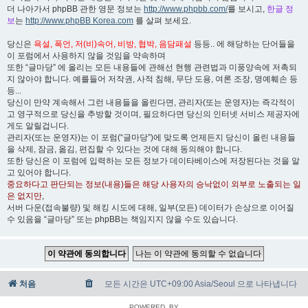
더 나아가서 phpBB 관한 영문 정보는
http://www.phpbb.com/
를 보시고,
한글 정
보
는
http://www.phpBB Korea.com
를 살펴 보세요.
당신은
욕설, 폭언, 저(비)속어, 비방, 협박, 음담패설
등등.. 에 해당하는 단어들을
이 포럼에서 사용하지 않을 것임을 약속하며
또한 “글마당” 에 올리는 모든 내용들에 관해선 현행 관련법과 미풍양속에 저촉되
지 않아야 합니다. 예를들어 저작권, 사적 침해, 무단 도용, 여론 조장, 명예훼손 등
등...
당신이 만약 계속해서 그런 내용들을 올린다면, 관리자(또는 운영자)는 즉각적이
고 영구적으로 당신을 추방할 것이며, 필요하다면 당신의 인터넷 서비스 제공자에
게도 알릴겁니다.
관리자(또는 운영자)는 이 포럼(“글마당”)에 맞도록 언제든지 당신이 올린 내용들
을 삭제, 잠금, 옮김, 편집할 수 있다는 것에 대해 동의해야 합니다.
또한 당신은 이 포럼에 입력하는 모든 정보가 데이타베이스에 저장된다는 것을 알
고 있어야 합니다.
중요하다고 판단되는 정보(내용)들은 해당 사용자의 승낙없이 외부로 노출되는 일
은 없지만
,
서버 다운(접속불량) 및 해킹 시도에 대해, 일부(모든) 데이터가 손상으로 이어질
수 있음을 “글마당” 또는 phpBB는 책임지지 않을 수도 있습니다.
처음
모든 시간은 UTC+09:00 Asia/Seoul 으로 나타냅니다
POWERED_BY