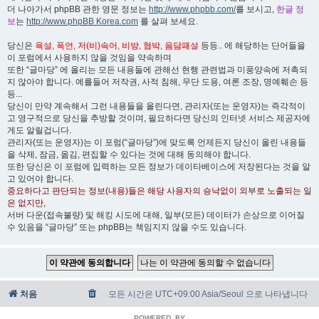
더 나아가서 phpBB 관한 영문 정보는
http://www.phpbb.com/
를 보시고,
한글 정
보
는
http://www.phpBB Korea.com
를 살펴 보세요.
당신은
욕설, 폭언, 저(비)속어, 비방, 협박, 음담패설
등등.. 에 해당하는 단어들을
이 포럼에서 사용하지 않을 것임을 약속하며
또한 “글마당” 에 올리는 모든 내용들에 관해선 현행 관련법과 미풍양속에 저촉되
지 않아야 합니다. 예를들어 저작권, 사적 침해, 무단 도용, 여론 조장, 명예훼손 등
등...
당신이 만약 계속해서 그런 내용들을 올린다면, 관리자(또는 운영자)는 즉각적이
고 영구적으로 당신을 추방할 것이며, 필요하다면 당신의 인터넷 서비스 제공자에
게도 알릴겁니다.
관리자(또는 운영자)는 이 포럼(“글마당”)에 맞도록 언제든지 당신이 올린 내용들
을 삭제, 잠금, 옮김, 편집할 수 있다는 것에 대해 동의해야 합니다.
또한 당신은 이 포럼에 입력하는 모든 정보가 데이타베이스에 저장된다는 것을 알
고 있어야 합니다.
중요하다고 판단되는 정보(내용)들은 해당 사용자의 승낙없이 외부로 노출되는 일
은 없지만
,
서버 다운(접속불량) 및 해킹 시도에 대해, 일부(모든) 데이터가 손상으로 이어질
수 있음을 “글마당” 또는 phpBB는 책임지지 않을 수도 있습니다.
처음
모든 시간은 UTC+09:00 Asia/Seoul 으로 나타냅니다
POWERED_BY