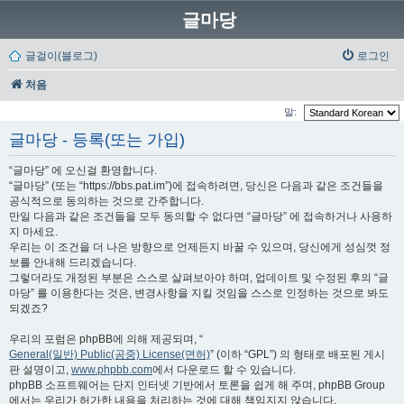
글마당
글걸이(블로그)
로그인
처음
말:
글마당 - 등록(또는 가입)
“글마당” 에 오신걸 환영합니다.
“글마당” (또는 “https://bbs.pat.im”)에 접속하려면, 당신은 다음과 같은 조건들을
공식적으로 동의하는 것으로 간주합니다.
만일 다음과 같은 조건들을 모두 동의할 수 없다면 “글마당” 에 접속하거나 사용하
지 마세요.
우리는 이 조건을 더 나은 방향으로 언제든지 바꿀 수 있으며, 당신에게 성심껏 정
보를 안내해 드리겠습니다.
그렇더라도 개정된 부분은 스스로 살펴보아야 하며, 업데이트 및 수정된 후의 “글
마당” 를 이용한다는 것은, 변경사항을 지킬 것임을 스스로 인정하는 것으로 봐도
되겠죠?
우리의 포럼은 phpBB에 의해 제공되며, “
General(일반) Public(공중) License(면허)
” (이하 “GPL”) 의 형태로 배포된 게시
판 설명이고,
www.phpbb.com
에서 다운로드 할 수 있습니다.
phpBB 소프트웨어는 단지 인터넷 기반에서 토론을 쉽게 해 주며, phpBB Group
에서는 우리가 허가한 내용을 처리하는 것에 대해 책임지지 않습니다.