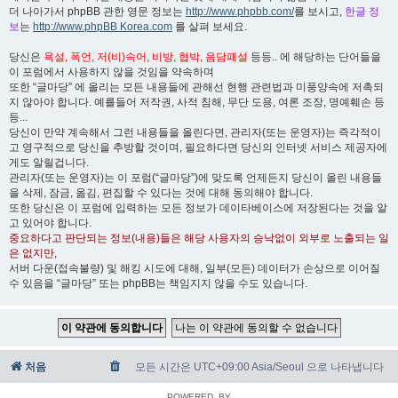
더 나아가서 phpBB 관한 영문 정보는
http://www.phpbb.com/
를 보시고,
한글 정
보
는
http://www.phpBB Korea.com
를 살펴 보세요.
당신은
욕설, 폭언, 저(비)속어, 비방, 협박, 음담패설
등등.. 에 해당하는 단어들을
이 포럼에서 사용하지 않을 것임을 약속하며
또한 “글마당” 에 올리는 모든 내용들에 관해선 현행 관련법과 미풍양속에 저촉되
지 않아야 합니다. 예를들어 저작권, 사적 침해, 무단 도용, 여론 조장, 명예훼손 등
등...
당신이 만약 계속해서 그런 내용들을 올린다면, 관리자(또는 운영자)는 즉각적이
고 영구적으로 당신을 추방할 것이며, 필요하다면 당신의 인터넷 서비스 제공자에
게도 알릴겁니다.
관리자(또는 운영자)는 이 포럼(“글마당”)에 맞도록 언제든지 당신이 올린 내용들
을 삭제, 잠금, 옮김, 편집할 수 있다는 것에 대해 동의해야 합니다.
또한 당신은 이 포럼에 입력하는 모든 정보가 데이타베이스에 저장된다는 것을 알
고 있어야 합니다.
중요하다고 판단되는 정보(내용)들은 해당 사용자의 승낙없이 외부로 노출되는 일
은 없지만
,
서버 다운(접속불량) 및 해킹 시도에 대해, 일부(모든) 데이터가 손상으로 이어질
수 있음을 “글마당” 또는 phpBB는 책임지지 않을 수도 있습니다.
처음
모든 시간은 UTC+09:00 Asia/Seoul 으로 나타냅니다
POWERED_BY