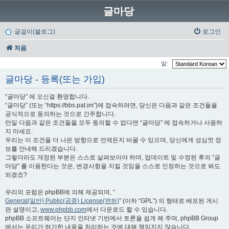
글마당
글걸이(블로그)
로그인
처음
말:
글마당 - 등록(또는 가입)
“글마당” 에 오신걸 환영합니다.
“글마당” (또는 “https://bbs.pat.im”)에 접속하려면, 당신은 다음과 같은 조건들을
공식적으로 동의하는 것으로 간주합니다.
만일 다음과 같은 조건들을 모두 동의할 수 없다면 “글마당” 에 접속하거나 사용하
지 마세요.
우리는 이 조건을 더 나은 방향으로 언제든지 바꿀 수 있으며, 당신에게 성심껏 정
보를 안내해 드리겠습니다.
그렇더라도 개정된 부분은 스스로 살펴보아야 하며, 업데이트 및 수정된 후의 “글
마당” 를 이용한다는 것은, 변경사항을 지킬 것임을 스스로 인정하는 것으로 봐도
되겠죠?
우리의 포럼은 phpBB에 의해 제공되며, “
General(일반) Public(공중) License(면허)
” (이하 “GPL”) 의 형태로 배포된 게시
판 설명이고,
www.phpbb.com
에서 다운로드 할 수 있습니다.
phpBB 소프트웨어는 단지 인터넷 기반에서 토론을 쉽게 해 주며, phpBB Group
에서는 우리가 허가한 내용을 처리하는 것에 대해 책임지지 않습니다.