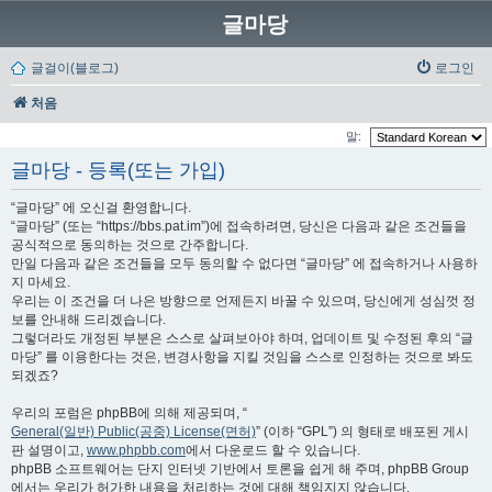
글마당
글걸이(블로그)
로그인
처음
말:
글마당 - 등록(또는 가입)
“글마당” 에 오신걸 환영합니다.
“글마당” (또는 “https://bbs.pat.im”)에 접속하려면, 당신은 다음과 같은 조건들을
공식적으로 동의하는 것으로 간주합니다.
만일 다음과 같은 조건들을 모두 동의할 수 없다면 “글마당” 에 접속하거나 사용하
지 마세요.
우리는 이 조건을 더 나은 방향으로 언제든지 바꿀 수 있으며, 당신에게 성심껏 정
보를 안내해 드리겠습니다.
그렇더라도 개정된 부분은 스스로 살펴보아야 하며, 업데이트 및 수정된 후의 “글
마당” 를 이용한다는 것은, 변경사항을 지킬 것임을 스스로 인정하는 것으로 봐도
되겠죠?
우리의 포럼은 phpBB에 의해 제공되며, “
General(일반) Public(공중) License(면허)
” (이하 “GPL”) 의 형태로 배포된 게시
판 설명이고,
www.phpbb.com
에서 다운로드 할 수 있습니다.
phpBB 소프트웨어는 단지 인터넷 기반에서 토론을 쉽게 해 주며, phpBB Group
에서는 우리가 허가한 내용을 처리하는 것에 대해 책임지지 않습니다.