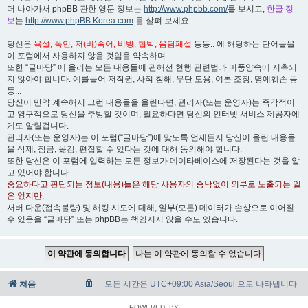
더 나아가서 phpBB 관한 영문 정보는
http://www.phpbb.com/
를 보시고,
한글 정
보
는
http://www.phpBB Korea.com
를 살펴 보세요.
당신은
욕설, 폭언, 저(비)속어, 비방, 협박, 음담패설
등등.. 에 해당하는 단어들을
이 포럼에서 사용하지 않을 것임을 약속하며
또한 “글마당” 에 올리는 모든 내용들에 관해선 현행 관련법과 미풍양속에 저촉되
지 않아야 합니다. 예를들어 저작권, 사적 침해, 무단 도용, 여론 조장, 명예훼손 등
등...
당신이 만약 계속해서 그런 내용들을 올린다면, 관리자(또는 운영자)는 즉각적이
고 영구적으로 당신을 추방할 것이며, 필요하다면 당신의 인터넷 서비스 제공자에
게도 알릴겁니다.
관리자(또는 운영자)는 이 포럼(“글마당”)에 맞도록 언제든지 당신이 올린 내용들
을 삭제, 잠금, 옮김, 편집할 수 있다는 것에 대해 동의해야 합니다.
또한 당신은 이 포럼에 입력하는 모든 정보가 데이타베이스에 저장된다는 것을 알
고 있어야 합니다.
중요하다고 판단되는 정보(내용)들은 해당 사용자의 승낙없이 외부로 노출되는 일
은 없지만
,
서버 다운(접속불량) 및 해킹 시도에 대해, 일부(모든) 데이터가 손상으로 이어질
수 있음을 “글마당” 또는 phpBB는 책임지지 않을 수도 있습니다.
처음
모든 시간은 UTC+09:00 Asia/Seoul 으로 나타냅니다
POWERED_BY