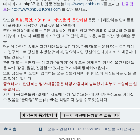
더 나아가서 phpBB 관한 영문 정보는
http://www.phpbb.com/
를 보시고,
한글 정
보
는
http://www.phpBB Korea.com
를 살펴 보세요.
당신은
욕설, 폭언, 저(비)속어, 비방, 협박, 음담패설
등등.. 에 해당하는 단어들을
이 포럼에서 사용하지 않을 것임을 약속하며
또한 “글마당” 에 올리는 모든 내용들에 관해선 현행 관련법과 미풍양속에 저촉되
지 않아야 합니다. 예를들어 저작권, 사적 침해, 무단 도용, 여론 조장, 명예훼손 등
등...
당신이 만약 계속해서 그런 내용들을 올린다면, 관리자(또는 운영자)는 즉각적이
고 영구적으로 당신을 추방할 것이며, 필요하다면 당신의 인터넷 서비스 제공자에
게도 알릴겁니다.
관리자(또는 운영자)는 이 포럼(“글마당”)에 맞도록 언제든지 당신이 올린 내용들
을 삭제, 잠금, 옮김, 편집할 수 있다는 것에 대해 동의해야 합니다.
또한 당신은 이 포럼에 입력하는 모든 정보가 데이타베이스에 저장된다는 것을 알
고 있어야 합니다.
중요하다고 판단되는 정보(내용)들은 해당 사용자의 승낙없이 외부로 노출되는 일
은 없지만
,
서버 다운(접속불량) 및 해킹 시도에 대해, 일부(모든) 데이터가 손상으로 이어질
수 있음을 “글마당” 또는 phpBB는 책임지지 않을 수도 있습니다.
처음
모든 시간은 UTC+09:00 Asia/Seoul 으로 나타냅니다
POWERED_BY