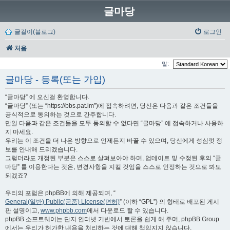
글마당
글걸이(블로그)
로그인
처음
말:
글마당 - 등록(또는 가입)
“글마당” 에 오신걸 환영합니다.
“글마당” (또는 “https://bbs.pat.im”)에 접속하려면, 당신은 다음과 같은 조건들을
공식적으로 동의하는 것으로 간주합니다.
만일 다음과 같은 조건들을 모두 동의할 수 없다면 “글마당” 에 접속하거나 사용하
지 마세요.
우리는 이 조건을 더 나은 방향으로 언제든지 바꿀 수 있으며, 당신에게 성심껏 정
보를 안내해 드리겠습니다.
그렇더라도 개정된 부분은 스스로 살펴보아야 하며, 업데이트 및 수정된 후의 “글
마당” 를 이용한다는 것은, 변경사항을 지킬 것임을 스스로 인정하는 것으로 봐도
되겠죠?
우리의 포럼은 phpBB에 의해 제공되며, “
General(일반) Public(공중) License(면허)
” (이하 “GPL”) 의 형태로 배포된 게시
판 설명이고,
www.phpbb.com
에서 다운로드 할 수 있습니다.
phpBB 소프트웨어는 단지 인터넷 기반에서 토론을 쉽게 해 주며, phpBB Group
에서는 우리가 허가한 내용을 처리하는 것에 대해 책임지지 않습니다.