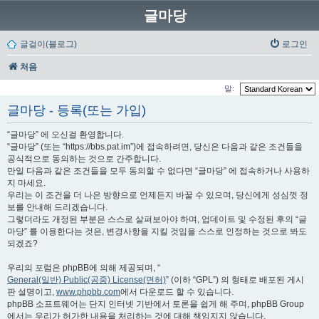
글마당
글걸이(블로그)
로그인
처음
말:
글마당 - 등록(또는 가입)
“글마당” 에 오신걸 환영합니다.
“글마당” (또는 “https://bbs.pat.im”)에 접속하려면, 당신은 다음과 같은 조건들을
공식적으로 동의하는 것으로 간주합니다.
만일 다음과 같은 조건들을 모두 동의할 수 없다면 “글마당” 에 접속하거나 사용하
지 마세요.
우리는 이 조건을 더 나은 방향으로 언제든지 바꿀 수 있으며, 당신에게 성심껏 정
보를 안내해 드리겠습니다.
그렇더라도 개정된 부분은 스스로 살펴보아야 하며, 업데이트 및 수정된 후의 “글
마당” 를 이용한다는 것은, 변경사항을 지킬 것임을 스스로 인정하는 것으로 봐도
되겠죠?
우리의 포럼은 phpBB에 의해 제공되며, “
General(일반) Public(공중) License(면허)
” (이하 “GPL”) 의 형태로 배포된 게시
판 설명이고,
www.phpbb.com
에서 다운로드 할 수 있습니다.
phpBB 소프트웨어는 단지 인터넷 기반에서 토론을 쉽게 해 주며, phpBB Group
에서는 우리가 허가한 내용을 처리하는 것에 대해 책임지지 않습니다.