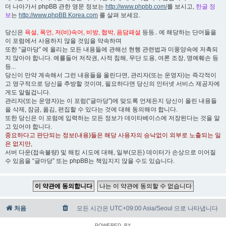
더 나아가서 phpBB 관한 영문 정보는
http://www.phpbb.com/
를 보시고,
한글 정
보
는
http://www.phpBB Korea.com
를 살펴 보세요.
당신은
욕설, 폭언, 저(비)속어, 비방, 협박, 음담패설
등등.. 에 해당하는 단어들을
이 포럼에서 사용하지 않을 것임을 약속하며
또한 “글마당” 에 올리는 모든 내용들에 관해선 현행 관련법과 미풍양속에 저촉되
지 않아야 합니다. 예를들어 저작권, 사적 침해, 무단 도용, 여론 조장, 명예훼손 등
등...
당신이 만약 계속해서 그런 내용들을 올린다면, 관리자(또는 운영자)는 즉각적이
고 영구적으로 당신을 추방할 것이며, 필요하다면 당신의 인터넷 서비스 제공자에
게도 알릴겁니다.
관리자(또는 운영자)는 이 포럼(“글마당”)에 맞도록 언제든지 당신이 올린 내용들
을 삭제, 잠금, 옮김, 편집할 수 있다는 것에 대해 동의해야 합니다.
또한 당신은 이 포럼에 입력하는 모든 정보가 데이타베이스에 저장된다는 것을 알
고 있어야 합니다.
중요하다고 판단되는 정보(내용)들은 해당 사용자의 승낙없이 외부로 노출되는 일
은 없지만
,
서버 다운(접속불량) 및 해킹 시도에 대해, 일부(모든) 데이터가 손상으로 이어질
수 있음을 “글마당” 또는 phpBB는 책임지지 않을 수도 있습니다.
처음
모든 시간은 UTC+09:00 Asia/Seoul 으로 나타냅니다
POWERED_BY