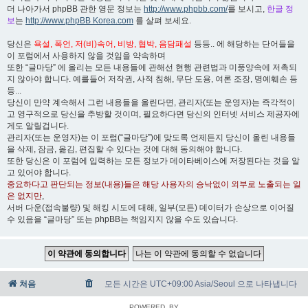
더 나아가서 phpBB 관한 영문 정보는
http://www.phpbb.com/
를 보시고,
한글 정
보
는
http://www.phpBB Korea.com
를 살펴 보세요.
당신은
욕설, 폭언, 저(비)속어, 비방, 협박, 음담패설
등등.. 에 해당하는 단어들을
이 포럼에서 사용하지 않을 것임을 약속하며
또한 “글마당” 에 올리는 모든 내용들에 관해선 현행 관련법과 미풍양속에 저촉되
지 않아야 합니다. 예를들어 저작권, 사적 침해, 무단 도용, 여론 조장, 명예훼손 등
등...
당신이 만약 계속해서 그런 내용들을 올린다면, 관리자(또는 운영자)는 즉각적이
고 영구적으로 당신을 추방할 것이며, 필요하다면 당신의 인터넷 서비스 제공자에
게도 알릴겁니다.
관리자(또는 운영자)는 이 포럼(“글마당”)에 맞도록 언제든지 당신이 올린 내용들
을 삭제, 잠금, 옮김, 편집할 수 있다는 것에 대해 동의해야 합니다.
또한 당신은 이 포럼에 입력하는 모든 정보가 데이타베이스에 저장된다는 것을 알
고 있어야 합니다.
중요하다고 판단되는 정보(내용)들은 해당 사용자의 승낙없이 외부로 노출되는 일
은 없지만
,
서버 다운(접속불량) 및 해킹 시도에 대해, 일부(모든) 데이터가 손상으로 이어질
수 있음을 “글마당” 또는 phpBB는 책임지지 않을 수도 있습니다.
처음
모든 시간은 UTC+09:00 Asia/Seoul 으로 나타냅니다
POWERED_BY