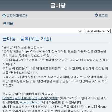
글마당
글걸이(블로그)
로그인
처음
말:
글마당 - 등록(또는 가입)
“글마당” 에 오신걸 환영합니다.
“글마당” (또는 “https://bbs.pat.im”)에 접속하려면, 당신은 다음과 같은 조건들을
공식적으로 동의하는 것으로 간주합니다.
만일 다음과 같은 조건들을 모두 동의할 수 없다면 “글마당” 에 접속하거나 사용하
지 마세요.
우리는 이 조건을 더 나은 방향으로 언제든지 바꿀 수 있으며, 당신에게 성심껏 정
보를 안내해 드리겠습니다.
그렇더라도 개정된 부분은 스스로 살펴보아야 하며, 업데이트 및 수정된 후의 “글
마당” 를 이용한다는 것은, 변경사항을 지킬 것임을 스스로 인정하는 것으로 봐도
되겠죠?
우리의 포럼은 phpBB에 의해 제공되며, “
General(일반) Public(공중) License(면허)
” (이하 “GPL”) 의 형태로 배포된 게시
판 설명이고,
www.phpbb.com
에서 다운로드 할 수 있습니다.
phpBB 소프트웨어는 단지 인터넷 기반에서 토론을 쉽게 해 주며, phpBB Group
에서는 우리가 허가한 내용을 처리하는 것에 대해 책임지지 않습니다.