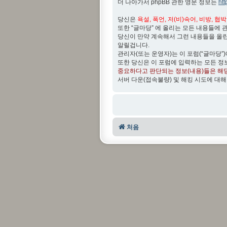
더 나아가서 phpBB 관한 영문 정보는
ht
당신은
욕설, 폭언, 저(비)속어, 비방, 협
또한 “글마당” 에 올리는 모든 내용들에 
당신이 만약 계속해서 그런 내용들을 올
알릴겁니다.
관리자(또는 운영자)는 이 포럼(“글마당”
또한 당신은 이 포럼에 입력하는 모든 정
중요하다고 판단되는 정보(내용)들은 해
서버 다운(접속불량) 및 해킹 시도에 대해
처음