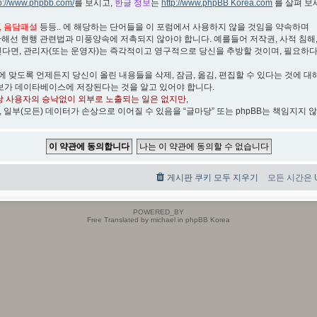
tp://www.phpbb.com/
를 보시고,
한글 정보
는
http://www.phpBB Korea.com
를 살펴 보
박, 음담패설
등등.. 에 해당하는 단어들을 이 포럼에서 사용하지 않을 것임을 약속하며
관해선 현행 관련법과 미풍양속에 저촉되지 않아야 합니다. 예를들어 저작권, 사적 침해, 무
린다면, 관리자(또는 운영자)는 즉각적이고 영구적으로 당신을 추방할 것이며, 필요하
)에 맞도록 언제든지 당신이 올린 내용들을 삭제, 잠금, 옮김, 편집할 수 있다는 것에 대
보가 데이타베이스에 저장된다는 것을 알고 있어야 합니다.
당 사용자의 승낙없이 외부로 노출되는 일은 없지만
,
, 일부(모든) 데이터가 손상으로 이어질 수 있음을 “글마당” 또는 phpBB는 책임지지 
게시판 쿠키 모두 지우기
모든 시간은 UT
POWERED_BY
Free Translated by michael in phpBB Korea