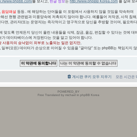
tp://www.phpbb.com/
를 보시고,
한글 정보
는
http://www.phpBB Korea.com
를 살펴 보
박, 음담패설
등등.. 에 해당하는 단어들을 이 포럼에서 사용하지 않을 것임을 약속하며
관해선 현행 관련법과 미풍양속에 저촉되지 않아야 합니다. 예를들어 저작권, 사적 침해, 무
린다면, 관리자(또는 운영자)는 즉각적이고 영구적으로 당신을 추방할 것이며, 필요하
)에 맞도록 언제든지 당신이 올린 내용들을 삭제, 잠금, 옮김, 편집할 수 있다는 것에 대
보가 데이타베이스에 저장된다는 것을 알고 있어야 합니다.
당 사용자의 승낙없이 외부로 노출되는 일은 없지만
,
, 일부(모든) 데이터가 손상으로 이어질 수 있음을 “글마당” 또는 phpBB는 책임지지 
게시판 쿠키 모두 지우기
모든 시간은 UT
POWERED_BY
Free Translated by michael in phpBB Korea