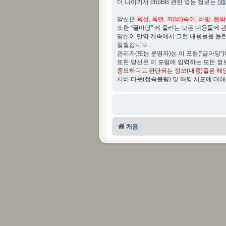
더 나아가서 phpBB 관한 영문 정보는
ht
당신은
욕설, 폭언, 저(비)속어, 비방, 협
또한 “글마당” 에 올리는 모든 내용들에 
당신이 만약 계속해서 그런 내용들을 올
알릴겁니다.
관리자(또는 운영자)는 이 포럼(“글마당”
또한 당신은 이 포럼에 입력하는 모든 정
중요하다고 판단되는 정보(내용)들은 해
서버 다운(접속불량) 및 해킹 시도에 대해
처음