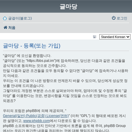
글마당
글걸이(블로그)
로그인
처음
말:
글마당 - 등록(또는 가입)
“글마당” 에 오신걸 환영합니다.
“글마당” (또는 “https://bbs.pat.im”)에 접속하려면, 당신은 다음과 같은 조건들을
공식적으로 동의하는 것으로 간주합니다.
만일 다음과 같은 조건들을 모두 동의할 수 없다면 “글마당” 에 접속하거나 사용하
지 마세요.
우리는 이 조건을 더 나은 방향으로 언제든지 바꿀 수 있으며, 당신에게 성심껏 정
보를 안내해 드리겠습니다.
그렇더라도 개정된 부분은 스스로 살펴보아야 하며, 업데이트 및 수정된 후의 “글
마당” 를 이용한다는 것은, 변경사항을 지킬 것임을 스스로 인정하는 것으로 봐도
되겠죠?
우리의 포럼은 phpBB에 의해 제공되며, “
General(일반) Public(공중) License(면허)
” (이하 “GPL”) 의 형태로 배포된 게시
판 설명이고,
www.phpbb.com
에서 다운로드 할 수 있습니다.
phpBB 소프트웨어는 단지 인터넷 기반에서 토론을 쉽게 해 주며, phpBB Group
에서는 우리가 허가한 내용을 처리하는 것에 대해 책임지지 않습니다.