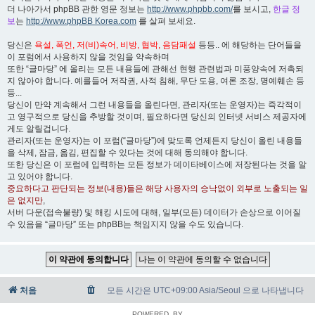
더 나아가서 phpBB 관한 영문 정보는
http://www.phpbb.com/
를 보시고,
한글 정
보
는
http://www.phpBB Korea.com
를 살펴 보세요.
당신은
욕설, 폭언, 저(비)속어, 비방, 협박, 음담패설
등등.. 에 해당하는 단어들을
이 포럼에서 사용하지 않을 것임을 약속하며
또한 “글마당” 에 올리는 모든 내용들에 관해선 현행 관련법과 미풍양속에 저촉되
지 않아야 합니다. 예를들어 저작권, 사적 침해, 무단 도용, 여론 조장, 명예훼손 등
등...
당신이 만약 계속해서 그런 내용들을 올린다면, 관리자(또는 운영자)는 즉각적이
고 영구적으로 당신을 추방할 것이며, 필요하다면 당신의 인터넷 서비스 제공자에
게도 알릴겁니다.
관리자(또는 운영자)는 이 포럼(“글마당”)에 맞도록 언제든지 당신이 올린 내용들
을 삭제, 잠금, 옮김, 편집할 수 있다는 것에 대해 동의해야 합니다.
또한 당신은 이 포럼에 입력하는 모든 정보가 데이타베이스에 저장된다는 것을 알
고 있어야 합니다.
중요하다고 판단되는 정보(내용)들은 해당 사용자의 승낙없이 외부로 노출되는 일
은 없지만
,
서버 다운(접속불량) 및 해킹 시도에 대해, 일부(모든) 데이터가 손상으로 이어질
수 있음을 “글마당” 또는 phpBB는 책임지지 않을 수도 있습니다.
처음
모든 시간은 UTC+09:00 Asia/Seoul 으로 나타냅니다
POWERED_BY