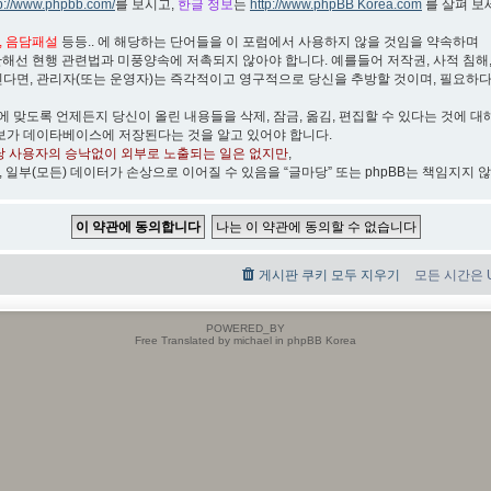
tp://www.phpbb.com/
를 보시고,
한글 정보
는
http://www.phpBB Korea.com
를 살펴 보
박, 음담패설
등등.. 에 해당하는 단어들을 이 포럼에서 사용하지 않을 것임을 약속하며
관해선 현행 관련법과 미풍양속에 저촉되지 않아야 합니다. 예를들어 저작권, 사적 침해, 무
린다면, 관리자(또는 운영자)는 즉각적이고 영구적으로 당신을 추방할 것이며, 필요하
)에 맞도록 언제든지 당신이 올린 내용들을 삭제, 잠금, 옮김, 편집할 수 있다는 것에 대
보가 데이타베이스에 저장된다는 것을 알고 있어야 합니다.
당 사용자의 승낙없이 외부로 노출되는 일은 없지만
,
, 일부(모든) 데이터가 손상으로 이어질 수 있음을 “글마당” 또는 phpBB는 책임지지 
게시판 쿠키 모두 지우기
모든 시간은 UT
POWERED_BY
Free Translated by michael in phpBB Korea