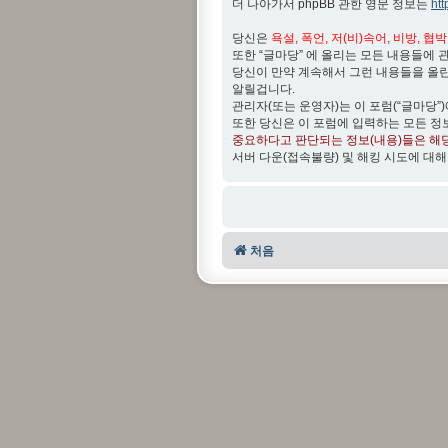
더 나아가서 phpBB 관한 영문 정보는
ht
당신은
욕설, 폭언, 저(비)속어, 비방, 협
또한 “글마당” 에 올리는 모든 내용들에 
당신이 만약 계속해서 그런 내용들을 올
알릴겁니다.
관리자(또는 운영자)는 이 포럼(“글마당”
또한 당신은 이 포럼에 입력하는 모든 정
중요하다고 판단되는 정보(내용)들은 해
서버 다운(접속불량) 및 해킹 시도에 대해
처음