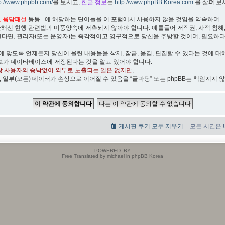
tp://www.phpbb.com/
를 보시고,
한글 정보
는
http://www.phpBB Korea.com
를 살펴 보
박, 음담패설
등등.. 에 해당하는 단어들을 이 포럼에서 사용하지 않을 것임을 약속하며
관해선 현행 관련법과 미풍양속에 저촉되지 않아야 합니다. 예를들어 저작권, 사적 침해, 무
린다면, 관리자(또는 운영자)는 즉각적이고 영구적으로 당신을 추방할 것이며, 필요하
)에 맞도록 언제든지 당신이 올린 내용들을 삭제, 잠금, 옮김, 편집할 수 있다는 것에 대
보가 데이타베이스에 저장된다는 것을 알고 있어야 합니다.
당 사용자의 승낙없이 외부로 노출되는 일은 없지만
,
, 일부(모든) 데이터가 손상으로 이어질 수 있음을 “글마당” 또는 phpBB는 책임지지 
게시판 쿠키 모두 지우기
모든 시간은 UT
POWERED_BY
Free Translated by michael in phpBB Korea