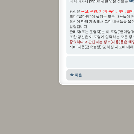
더 나아가서 phpBB 관한 영문 정보는
ht
당신은
욕설, 폭언, 저(비)속어, 비방, 협
또한 “글마당” 에 올리는 모든 내용들에 
당신이 만약 계속해서 그런 내용들을 올
알릴겁니다.
관리자(또는 운영자)는 이 포럼(“글마당”
또한 당신은 이 포럼에 입력하는 모든 정
중요하다고 판단되는 정보(내용)들은 해
서버 다운(접속불량) 및 해킹 시도에 대해
처음