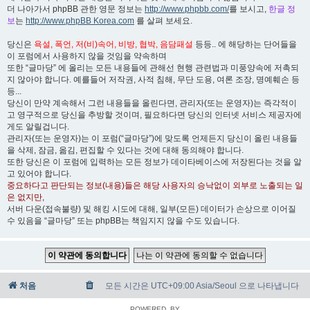
더 나아가서 phpBB 관한 영문 정보는
http://www.phpbb.com/
를 보시고,
한글 정
보
는
http://www.phpBB Korea.com
를 살펴 보세요.
당신은
욕설, 폭언, 저(비)속어, 비방, 협박, 음담패설
등등.. 에 해당하는 단어들을
이 포럼에서 사용하지 않을 것임을 약속하며
또한 “글마당” 에 올리는 모든 내용들에 관해선 현행 관련법과 미풍양속에 저촉되
지 않아야 합니다. 예를들어 저작권, 사적 침해, 무단 도용, 여론 조장, 명예훼손 등
등...
당신이 만약 계속해서 그런 내용들을 올린다면, 관리자(또는 운영자)는 즉각적이
고 영구적으로 당신을 추방할 것이며, 필요하다면 당신의 인터넷 서비스 제공자에
게도 알릴겁니다.
관리자(또는 운영자)는 이 포럼(“글마당”)에 맞도록 언제든지 당신이 올린 내용들
을 삭제, 잠금, 옮김, 편집할 수 있다는 것에 대해 동의해야 합니다.
또한 당신은 이 포럼에 입력하는 모든 정보가 데이타베이스에 저장된다는 것을 알
고 있어야 합니다.
중요하다고 판단되는 정보(내용)들은 해당 사용자의 승낙없이 외부로 노출되는 일
은 없지만
,
서버 다운(접속불량) 및 해킹 시도에 대해, 일부(모든) 데이터가 손상으로 이어질
수 있음을 “글마당” 또는 phpBB는 책임지지 않을 수도 있습니다.
처음
모든 시간은 UTC+09:00 Asia/Seoul 으로 나타냅니다
POWERED_BY