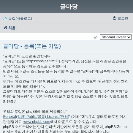
글마당
글걸이(블로그)
로그인
처음
말:
글마당 - 등록(또는 가입)
“글마당” 에 오신걸 환영합니다.
“글마당” (또는 “https://bbs.pat.im”)에 접속하려면, 당신은 다음과 같은 조건들을
공식적으로 동의하는 것으로 간주합니다.
만일 다음과 같은 조건들을 모두 동의할 수 없다면 “글마당” 에 접속하거나 사용하
지 마세요.
우리는 이 조건을 더 나은 방향으로 언제든지 바꿀 수 있으며, 당신에게 성심껏 정
보를 안내해 드리겠습니다.
그렇더라도 개정된 부분은 스스로 살펴보아야 하며, 업데이트 및 수정된 후의 “글
마당” 를 이용한다는 것은, 변경사항을 지킬 것임을 스스로 인정하는 것으로 봐도
되겠죠?
우리의 포럼은 phpBB에 의해 제공되며, “
General(일반) Public(공중) License(면허)
” (이하 “GPL”) 의 형태로 배포된 게시
판 설명이고,
www.phpbb.com
에서 다운로드 할 수 있습니다.
phpBB 소프트웨어는 단지 인터넷 기반에서 토론을 쉽게 해 주며, phpBB Group
에서는 우리가 허가한 내용을 처리하는 것에 대해 책임지지 않습니다.