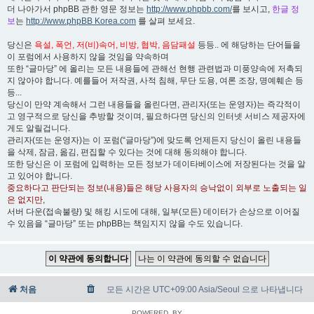
더 나아가서 phpBB 관한 영문 정보는
http://www.phpbb.com/
를 보시고,
한글 정
보
는
http://www.phpBB Korea.com
를 살펴 보세요.
당신은
욕설, 폭언, 저(비)속어, 비방, 협박, 음담패설
등등.. 에 해당하는 단어들을
이 포럼에서 사용하지 않을 것임을 약속하며
또한 “글마당” 에 올리는 모든 내용들에 관해선 현행 관련법과 미풍양속에 저촉되
지 않아야 합니다. 예를들어 저작권, 사적 침해, 무단 도용, 여론 조장, 명예훼손 등
등...
당신이 만약 계속해서 그런 내용들을 올린다면, 관리자(또는 운영자)는 즉각적이
고 영구적으로 당신을 추방할 것이며, 필요하다면 당신의 인터넷 서비스 제공자에
게도 알릴겁니다.
관리자(또는 운영자)는 이 포럼(“글마당”)에 맞도록 언제든지 당신이 올린 내용들
을 삭제, 잠금, 옮김, 편집할 수 있다는 것에 대해 동의해야 합니다.
또한 당신은 이 포럼에 입력하는 모든 정보가 데이타베이스에 저장된다는 것을 알
고 있어야 합니다.
중요하다고 판단되는 정보(내용)들은 해당 사용자의 승낙없이 외부로 노출되는 일
은 없지만
,
서버 다운(접속불량) 및 해킹 시도에 대해, 일부(모든) 데이터가 손상으로 이어질
수 있음을 “글마당” 또는 phpBB는 책임지지 않을 수도 있습니다.
처음
모든 시간은 UTC+09:00 Asia/Seoul 으로 나타냅니다
POWERED_BY