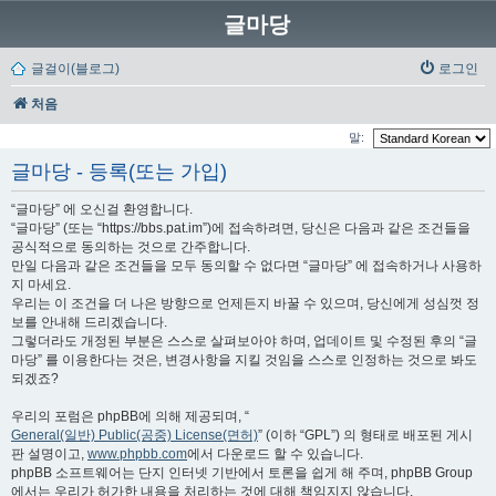
글마당
글걸이(블로그)
로그인
처음
말:
글마당 - 등록(또는 가입)
“글마당” 에 오신걸 환영합니다.
“글마당” (또는 “https://bbs.pat.im”)에 접속하려면, 당신은 다음과 같은 조건들을
공식적으로 동의하는 것으로 간주합니다.
만일 다음과 같은 조건들을 모두 동의할 수 없다면 “글마당” 에 접속하거나 사용하
지 마세요.
우리는 이 조건을 더 나은 방향으로 언제든지 바꿀 수 있으며, 당신에게 성심껏 정
보를 안내해 드리겠습니다.
그렇더라도 개정된 부분은 스스로 살펴보아야 하며, 업데이트 및 수정된 후의 “글
마당” 를 이용한다는 것은, 변경사항을 지킬 것임을 스스로 인정하는 것으로 봐도
되겠죠?
우리의 포럼은 phpBB에 의해 제공되며, “
General(일반) Public(공중) License(면허)
” (이하 “GPL”) 의 형태로 배포된 게시
판 설명이고,
www.phpbb.com
에서 다운로드 할 수 있습니다.
phpBB 소프트웨어는 단지 인터넷 기반에서 토론을 쉽게 해 주며, phpBB Group
에서는 우리가 허가한 내용을 처리하는 것에 대해 책임지지 않습니다.