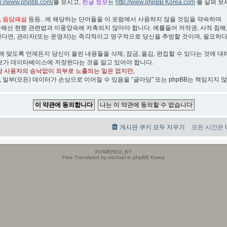
tp://www.phpbb.com/
를 보시고,
한글 정보
는
http://www.phpBB Korea.com
를 살펴 보
박, 음담패설
등등.. 에 해당하는 단어들을 이 포럼에서 사용하지 않을 것임을 약속하며
관해선 현행 관련법과 미풍양속에 저촉되지 않아야 합니다. 예를들어 저작권, 사적 침해, 무
린다면, 관리자(또는 운영자)는 즉각적이고 영구적으로 당신을 추방할 것이며, 필요하
)에 맞도록 언제든지 당신이 올린 내용들을 삭제, 잠금, 옮김, 편집할 수 있다는 것에 대
보가 데이타베이스에 저장된다는 것을 알고 있어야 합니다.
당 사용자의 승낙없이 외부로 노출되는 일은 없지만
,
, 일부(모든) 데이터가 손상으로 이어질 수 있음을 “글마당” 또는 phpBB는 책임지지 
게시판 쿠키 모두 지우기
모든 시간은 UT
POWERED_BY
Free Translated by michael in phpBB Korea