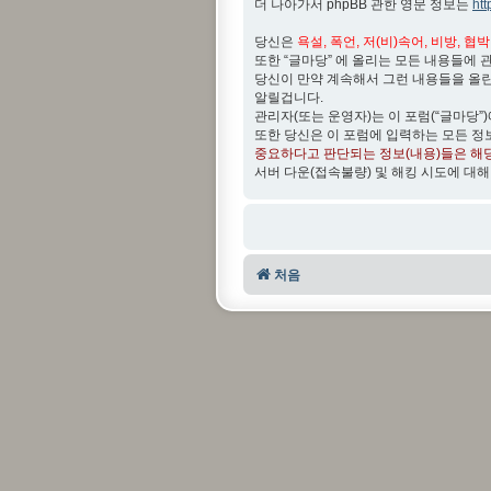
더 나아가서 phpBB 관한 영문 정보는
ht
당신은
욕설, 폭언, 저(비)속어, 비방, 협
또한 “글마당” 에 올리는 모든 내용들에 
당신이 만약 계속해서 그런 내용들을 올
알릴겁니다.
관리자(또는 운영자)는 이 포럼(“글마당”
또한 당신은 이 포럼에 입력하는 모든 정
중요하다고 판단되는 정보(내용)들은 해
서버 다운(접속불량) 및 해킹 시도에 대해
처음