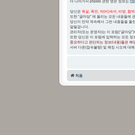
더 나아가서 phpBB 관한 영문 정보는
ht
당신은
욕설, 폭언, 저(비)속어, 비방, 협
또한 “글마당” 에 올리는 모든 내용들에 
당신이 만약 계속해서 그런 내용들을 올
알릴겁니다.
관리자(또는 운영자)는 이 포럼(“글마당”
또한 당신은 이 포럼에 입력하는 모든 정
중요하다고 판단되는 정보(내용)들은 해
서버 다운(접속불량) 및 해킹 시도에 대해
처음