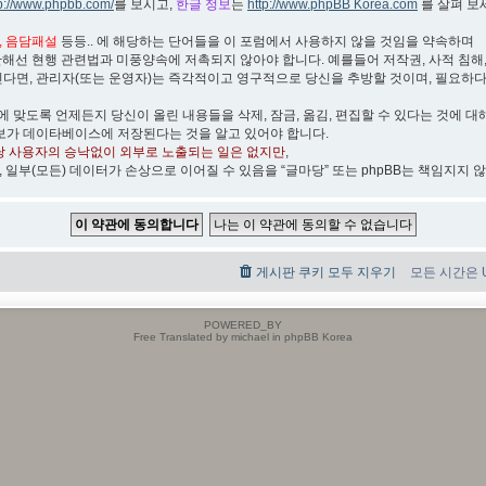
tp://www.phpbb.com/
를 보시고,
한글 정보
는
http://www.phpBB Korea.com
를 살펴 보
박, 음담패설
등등.. 에 해당하는 단어들을 이 포럼에서 사용하지 않을 것임을 약속하며
관해선 현행 관련법과 미풍양속에 저촉되지 않아야 합니다. 예를들어 저작권, 사적 침해, 무
린다면, 관리자(또는 운영자)는 즉각적이고 영구적으로 당신을 추방할 것이며, 필요하
)에 맞도록 언제든지 당신이 올린 내용들을 삭제, 잠금, 옮김, 편집할 수 있다는 것에 대
보가 데이타베이스에 저장된다는 것을 알고 있어야 합니다.
당 사용자의 승낙없이 외부로 노출되는 일은 없지만
,
, 일부(모든) 데이터가 손상으로 이어질 수 있음을 “글마당” 또는 phpBB는 책임지지 
게시판 쿠키 모두 지우기
모든 시간은 UT
POWERED_BY
Free Translated by michael in phpBB Korea