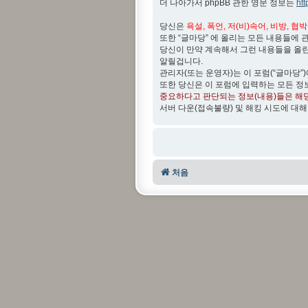
더 나아가서 phpBB 관한 영문 정보는
ht
당신은
욕설, 폭언, 저(비)속어, 비방, 협
또한 “글마당” 에 올리는 모든 내용들에 
당신이 만약 계속해서 그런 내용들을 올
알릴겁니다.
관리자(또는 운영자)는 이 포럼(“글마당”
또한 당신은 이 포럼에 입력하는 모든 정
중요하다고 판단되는 정보(내용)들은 해
서버 다운(접속불량) 및 해킹 시도에 대해
처음