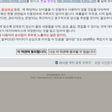
tp://www.phpbb.com/
를 보시고,
한글 정보
는
http://www.phpBB Korea.com
를 살펴 보
박, 음담패설
등등.. 에 해당하는 단어들을 이 포럼에서 사용하지 않을 것임을 약속하며
관해선 현행 관련법과 미풍양속에 저촉되지 않아야 합니다. 예를들어 저작권, 사적 침해, 무
린다면, 관리자(또는 운영자)는 즉각적이고 영구적으로 당신을 추방할 것이며, 필요하
)에 맞도록 언제든지 당신이 올린 내용들을 삭제, 잠금, 옮김, 편집할 수 있다는 것에 대
보가 데이타베이스에 저장된다는 것을 알고 있어야 합니다.
당 사용자의 승낙없이 외부로 노출되는 일은 없지만
,
, 일부(모든) 데이터가 손상으로 이어질 수 있음을 “글마당” 또는 phpBB는 책임지지 
게시판 쿠키 모두 지우기
모든 시간은 UT
POWERED_BY
Free Translated by michael in phpBB Korea