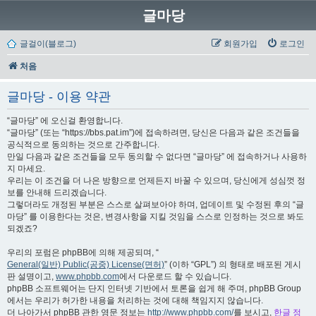
글마당
글걸이(블로그)
회원가입
로그인
처음
글마당 - 이용 약관
“글마당” 에 오신걸 환영합니다.
“글마당” (또는 “https://bbs.pat.im”)에 접속하려면, 당신은 다음과 같은 조건들을
공식적으로 동의하는 것으로 간주합니다.
만일 다음과 같은 조건들을 모두 동의할 수 없다면 “글마당” 에 접속하거나 사용하
지 마세요.
우리는 이 조건을 더 나은 방향으로 언제든지 바꿀 수 있으며, 당신에게 성심껏 정
보를 안내해 드리겠습니다.
그렇더라도 개정된 부분은 스스로 살펴보아야 하며, 업데이트 및 수정된 후의 “글
마당” 를 이용한다는 것은, 변경사항을 지킬 것임을 스스로 인정하는 것으로 봐도
되겠죠?
우리의 포럼은 phpBB에 의해 제공되며, “
General(일반) Public(공중) License(면허)
” (이하 “GPL”) 의 형태로 배포된 게시
판 설명이고,
www.phpbb.com
에서 다운로드 할 수 있습니다.
phpBB 소프트웨어는 단지 인터넷 기반에서 토론을 쉽게 해 주며, phpBB Group
에서는 우리가 허가한 내용을 처리하는 것에 대해 책임지지 않습니다.
더 나아가서 phpBB 관한 영문 정보는
http://www.phpbb.com/
를 보시고,
한글 정