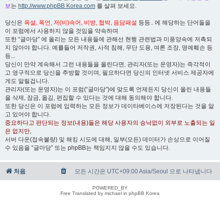
보
는
http://www.phpBB Korea.com
를 살펴 보세요.
당신은
욕설, 폭언, 저(비)속어, 비방, 협박, 음담패설
등등.. 에 해당하는 단어들을
이 포럼에서 사용하지 않을 것임을 약속하며
또한 “글마당” 에 올리는 모든 내용들에 관해선 현행 관련법과 미풍양속에 저촉되
지 않아야 합니다. 예를들어 저작권, 사적 침해, 무단 도용, 여론 조장, 명예훼손 등
등...
당신이 만약 계속해서 그런 내용들을 올린다면, 관리자(또는 운영자)는 즉각적이
고 영구적으로 당신을 추방할 것이며, 필요하다면 당신의 인터넷 서비스 제공자에
게도 알릴겁니다.
관리자(또는 운영자)는 이 포럼(“글마당”)에 맞도록 언제든지 당신이 올린 내용들
을 삭제, 잠금, 옮김, 편집할 수 있다는 것에 대해 동의해야 합니다.
또한 당신은 이 포럼에 입력하는 모든 정보가 데이타베이스에 저장된다는 것을 알
고 있어야 합니다.
중요하다고 판단되는 정보(내용)들은 해당 사용자의 승낙없이 외부로 노출되는 일
은 없지만
,
서버 다운(접속불량) 및 해킹 시도에 대해, 일부(모든) 데이터가 손상으로 이어질
수 있음을 “글마당” 또는 phpBB는 책임지지 않을 수도 있습니다.
처음
모든 시간은 UTC+09:00 Asia/Seoul 으로 나타냅니다
POWERED_BY
Free Translated by michael in phpBB Korea