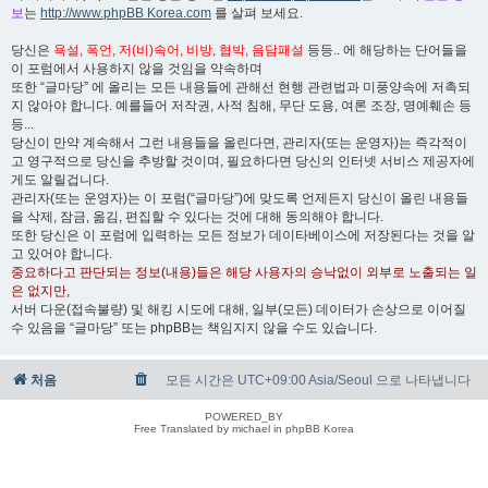
보
는
http://www.phpBB Korea.com
를 살펴 보세요.
당신은
욕설, 폭언, 저(비)속어, 비방, 협박, 음담패설
등등.. 에 해당하는 단어들을
이 포럼에서 사용하지 않을 것임을 약속하며
또한 “글마당” 에 올리는 모든 내용들에 관해선 현행 관련법과 미풍양속에 저촉되
지 않아야 합니다. 예를들어 저작권, 사적 침해, 무단 도용, 여론 조장, 명예훼손 등
등...
당신이 만약 계속해서 그런 내용들을 올린다면, 관리자(또는 운영자)는 즉각적이
고 영구적으로 당신을 추방할 것이며, 필요하다면 당신의 인터넷 서비스 제공자에
게도 알릴겁니다.
관리자(또는 운영자)는 이 포럼(“글마당”)에 맞도록 언제든지 당신이 올린 내용들
을 삭제, 잠금, 옮김, 편집할 수 있다는 것에 대해 동의해야 합니다.
또한 당신은 이 포럼에 입력하는 모든 정보가 데이타베이스에 저장된다는 것을 알
고 있어야 합니다.
중요하다고 판단되는 정보(내용)들은 해당 사용자의 승낙없이 외부로 노출되는 일
은 없지만
,
서버 다운(접속불량) 및 해킹 시도에 대해, 일부(모든) 데이터가 손상으로 이어질
수 있음을 “글마당” 또는 phpBB는 책임지지 않을 수도 있습니다.
처음
모든 시간은 UTC+09:00 Asia/Seoul 으로 나타냅니다
POWERED_BY
Free Translated by michael in phpBB Korea