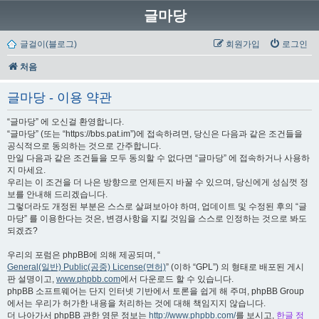
글마당
글걸이(블로그)
회원가입
로그인
처음
글마당 - 이용 약관
“글마당” 에 오신걸 환영합니다.
“글마당” (또는 “https://bbs.pat.im”)에 접속하려면, 당신은 다음과 같은 조건들을
공식적으로 동의하는 것으로 간주합니다.
만일 다음과 같은 조건들을 모두 동의할 수 없다면 “글마당” 에 접속하거나 사용하
지 마세요.
우리는 이 조건을 더 나은 방향으로 언제든지 바꿀 수 있으며, 당신에게 성심껏 정
보를 안내해 드리겠습니다.
그렇더라도 개정된 부분은 스스로 살펴보아야 하며, 업데이트 및 수정된 후의 “글
마당” 를 이용한다는 것은, 변경사항을 지킬 것임을 스스로 인정하는 것으로 봐도
되겠죠?
우리의 포럼은 phpBB에 의해 제공되며, “
General(일반) Public(공중) License(면허)
” (이하 “GPL”) 의 형태로 배포된 게시
판 설명이고,
www.phpbb.com
에서 다운로드 할 수 있습니다.
phpBB 소프트웨어는 단지 인터넷 기반에서 토론을 쉽게 해 주며, phpBB Group
에서는 우리가 허가한 내용을 처리하는 것에 대해 책임지지 않습니다.
더 나아가서 phpBB 관한 영문 정보는
http://www.phpbb.com/
를 보시고,
한글 정