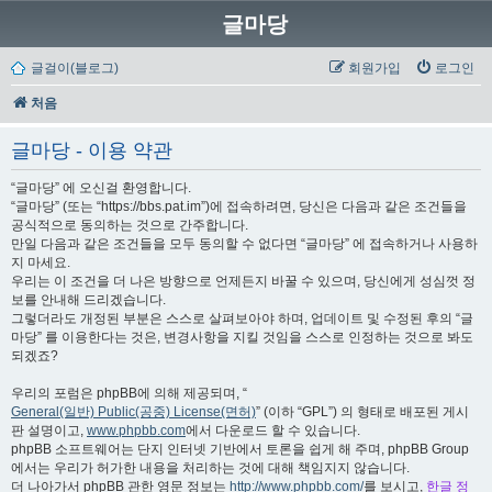
글마당
글걸이(블로그)
회원가입
로그인
처음
글마당 - 이용 약관
“글마당” 에 오신걸 환영합니다.
“글마당” (또는 “https://bbs.pat.im”)에 접속하려면, 당신은 다음과 같은 조건들을
공식적으로 동의하는 것으로 간주합니다.
만일 다음과 같은 조건들을 모두 동의할 수 없다면 “글마당” 에 접속하거나 사용하
지 마세요.
우리는 이 조건을 더 나은 방향으로 언제든지 바꿀 수 있으며, 당신에게 성심껏 정
보를 안내해 드리겠습니다.
그렇더라도 개정된 부분은 스스로 살펴보아야 하며, 업데이트 및 수정된 후의 “글
마당” 를 이용한다는 것은, 변경사항을 지킬 것임을 스스로 인정하는 것으로 봐도
되겠죠?
우리의 포럼은 phpBB에 의해 제공되며, “
General(일반) Public(공중) License(면허)
” (이하 “GPL”) 의 형태로 배포된 게시
판 설명이고,
www.phpbb.com
에서 다운로드 할 수 있습니다.
phpBB 소프트웨어는 단지 인터넷 기반에서 토론을 쉽게 해 주며, phpBB Group
에서는 우리가 허가한 내용을 처리하는 것에 대해 책임지지 않습니다.
더 나아가서 phpBB 관한 영문 정보는
http://www.phpbb.com/
를 보시고,
한글 정