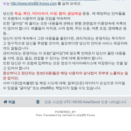
보
는
http://www.phpBB Korea.com
를 살펴 보세요.
당신은
욕설, 폭언, 저(비)속어, 비방, 협박, 음담패설
등등.. 에 해당하는 단어들을
이 포럼에서 사용하지 않을 것임을 약속하며
또한 “글마당” 에 올리는 모든 내용들에 관해선 현행 관련법과 미풍양속에 저촉되
지 않아야 합니다. 예를들어 저작권, 사적 침해, 무단 도용, 여론 조장, 명예훼손 등
등...
당신이 만약 계속해서 그런 내용들을 올린다면, 관리자(또는 운영자)는 즉각적이
고 영구적으로 당신을 추방할 것이며, 필요하다면 당신의 인터넷 서비스 제공자에
게도 알릴겁니다.
관리자(또는 운영자)는 이 포럼(“글마당”)에 맞도록 언제든지 당신이 올린 내용들
을 삭제, 잠금, 옮김, 편집할 수 있다는 것에 대해 동의해야 합니다.
또한 당신은 이 포럼에 입력하는 모든 정보가 데이타베이스에 저장된다는 것을 알
고 있어야 합니다.
중요하다고 판단되는 정보(내용)들은 해당 사용자의 승낙없이 외부로 노출되는 일
은 없지만
,
서버 다운(접속불량) 및 해킹 시도에 대해, 일부(모든) 데이터가 손상으로 이어질
수 있음을 “글마당” 또는 phpBB는 책임지지 않을 수도 있습니다.
처음
모든 시간은 UTC+09:00 Asia/Seoul 으로 나타냅니다
POWERED_BY
Free Translated by michael in phpBB Korea