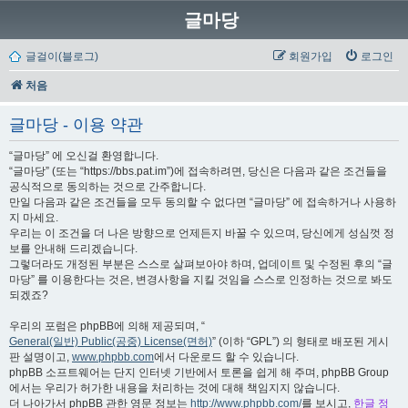
글마당
글걸이(블로그)
회원가입
로그인
처음
글마당 - 이용 약관
“글마당” 에 오신걸 환영합니다.
“글마당” (또는 “https://bbs.pat.im”)에 접속하려면, 당신은 다음과 같은 조건들을
공식적으로 동의하는 것으로 간주합니다.
만일 다음과 같은 조건들을 모두 동의할 수 없다면 “글마당” 에 접속하거나 사용하
지 마세요.
우리는 이 조건을 더 나은 방향으로 언제든지 바꿀 수 있으며, 당신에게 성심껏 정
보를 안내해 드리겠습니다.
그렇더라도 개정된 부분은 스스로 살펴보아야 하며, 업데이트 및 수정된 후의 “글
마당” 를 이용한다는 것은, 변경사항을 지킬 것임을 스스로 인정하는 것으로 봐도
되겠죠?
우리의 포럼은 phpBB에 의해 제공되며, “
General(일반) Public(공중) License(면허)
” (이하 “GPL”) 의 형태로 배포된 게시
판 설명이고,
www.phpbb.com
에서 다운로드 할 수 있습니다.
phpBB 소프트웨어는 단지 인터넷 기반에서 토론을 쉽게 해 주며, phpBB Group
에서는 우리가 허가한 내용을 처리하는 것에 대해 책임지지 않습니다.
더 나아가서 phpBB 관한 영문 정보는
http://www.phpbb.com/
를 보시고,
한글 정