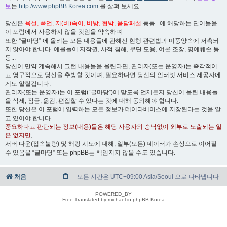
보
는
http://www.phpBB Korea.com
를 살펴 보세요.
당신은
욕설, 폭언, 저(비)속어, 비방, 협박, 음담패설
등등.. 에 해당하는 단어들을
이 포럼에서 사용하지 않을 것임을 약속하며
또한 “글마당” 에 올리는 모든 내용들에 관해선 현행 관련법과 미풍양속에 저촉되
지 않아야 합니다. 예를들어 저작권, 사적 침해, 무단 도용, 여론 조장, 명예훼손 등
등...
당신이 만약 계속해서 그런 내용들을 올린다면, 관리자(또는 운영자)는 즉각적이
고 영구적으로 당신을 추방할 것이며, 필요하다면 당신의 인터넷 서비스 제공자에
게도 알릴겁니다.
관리자(또는 운영자)는 이 포럼(“글마당”)에 맞도록 언제든지 당신이 올린 내용들
을 삭제, 잠금, 옮김, 편집할 수 있다는 것에 대해 동의해야 합니다.
또한 당신은 이 포럼에 입력하는 모든 정보가 데이타베이스에 저장된다는 것을 알
고 있어야 합니다.
중요하다고 판단되는 정보(내용)들은 해당 사용자의 승낙없이 외부로 노출되는 일
은 없지만
,
서버 다운(접속불량) 및 해킹 시도에 대해, 일부(모든) 데이터가 손상으로 이어질
수 있음을 “글마당” 또는 phpBB는 책임지지 않을 수도 있습니다.
처음
모든 시간은 UTC+09:00 Asia/Seoul 으로 나타냅니다
POWERED_BY
Free Translated by michael in phpBB Korea