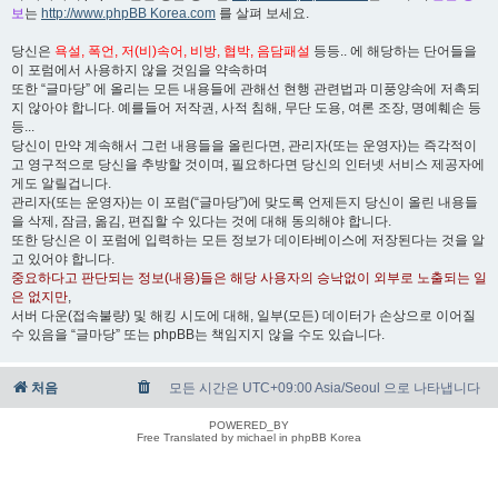
보
는
http://www.phpBB Korea.com
를 살펴 보세요.
당신은
욕설, 폭언, 저(비)속어, 비방, 협박, 음담패설
등등.. 에 해당하는 단어들을
이 포럼에서 사용하지 않을 것임을 약속하며
또한 “글마당” 에 올리는 모든 내용들에 관해선 현행 관련법과 미풍양속에 저촉되
지 않아야 합니다. 예를들어 저작권, 사적 침해, 무단 도용, 여론 조장, 명예훼손 등
등...
당신이 만약 계속해서 그런 내용들을 올린다면, 관리자(또는 운영자)는 즉각적이
고 영구적으로 당신을 추방할 것이며, 필요하다면 당신의 인터넷 서비스 제공자에
게도 알릴겁니다.
관리자(또는 운영자)는 이 포럼(“글마당”)에 맞도록 언제든지 당신이 올린 내용들
을 삭제, 잠금, 옮김, 편집할 수 있다는 것에 대해 동의해야 합니다.
또한 당신은 이 포럼에 입력하는 모든 정보가 데이타베이스에 저장된다는 것을 알
고 있어야 합니다.
중요하다고 판단되는 정보(내용)들은 해당 사용자의 승낙없이 외부로 노출되는 일
은 없지만
,
서버 다운(접속불량) 및 해킹 시도에 대해, 일부(모든) 데이터가 손상으로 이어질
수 있음을 “글마당” 또는 phpBB는 책임지지 않을 수도 있습니다.
처음
모든 시간은 UTC+09:00 Asia/Seoul 으로 나타냅니다
POWERED_BY
Free Translated by michael in phpBB Korea