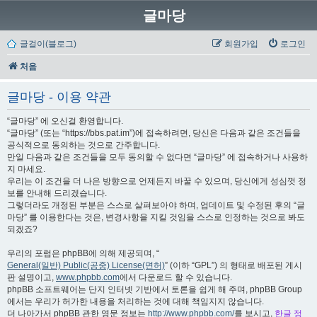
글마당
글걸이(블로그)
회원가입
로그인
처음
글마당 - 이용 약관
“글마당” 에 오신걸 환영합니다.
“글마당” (또는 “https://bbs.pat.im”)에 접속하려면, 당신은 다음과 같은 조건들을
공식적으로 동의하는 것으로 간주합니다.
만일 다음과 같은 조건들을 모두 동의할 수 없다면 “글마당” 에 접속하거나 사용하
지 마세요.
우리는 이 조건을 더 나은 방향으로 언제든지 바꿀 수 있으며, 당신에게 성심껏 정
보를 안내해 드리겠습니다.
그렇더라도 개정된 부분은 스스로 살펴보아야 하며, 업데이트 및 수정된 후의 “글
마당” 를 이용한다는 것은, 변경사항을 지킬 것임을 스스로 인정하는 것으로 봐도
되겠죠?
우리의 포럼은 phpBB에 의해 제공되며, “
General(일반) Public(공중) License(면허)
” (이하 “GPL”) 의 형태로 배포된 게시
판 설명이고,
www.phpbb.com
에서 다운로드 할 수 있습니다.
phpBB 소프트웨어는 단지 인터넷 기반에서 토론을 쉽게 해 주며, phpBB Group
에서는 우리가 허가한 내용을 처리하는 것에 대해 책임지지 않습니다.
더 나아가서 phpBB 관한 영문 정보는
http://www.phpbb.com/
를 보시고,
한글 정