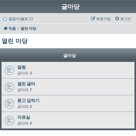
글마당
글걸이(블로그)
회원가입
로그인
처음
열린 마당
열린 마당
글마당
알림
글타래:
3
열린 글터
글타래:
7
묻고 답하기
글타래:
2
자료실
글타래:
2