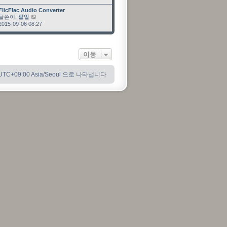
최근 글
FlicFlac Audio Converter
글쓴이:
팥알
최근 글 보기
2015-09-06 08:27
이동
C+09:00 Asia/Seoul 으로 나타냅니다