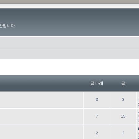
간입니다.
글타래
글
글
글
3
3
타
래
글
글
7
15
타
래
글
글
2
2