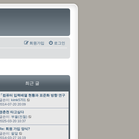
회원가입
로그인
최근 글
최근 글
「컴퓨터 입력배열 현황과 표준화 방향 연구」 과제 수…
글쓴이:
kimk5701
최근 글 보기
2014-07-20 20:09
최근 글
경춘천 타고싶다
글쓴이:
부울(전철)
최근 글 보기
2025-03-20 10:37
최근 글
Re: 회원 가입 양식?
글쓴이:
팥알
최근 글 보기
2014-03-27 16:19