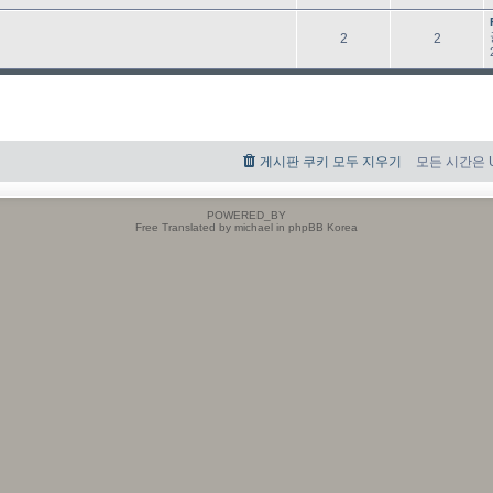
타
래
글
글
2
2
타
래
게시판 쿠키 모두 지우기
모든 시간은 UT
POWERED_BY
Free Translated by michael in phpBB Korea