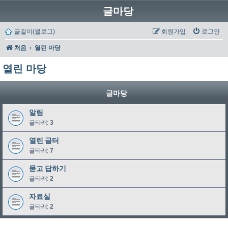
글마당
글걸이(블로그)
회원가입
로그인
처음
열린 마당
열린 마당
글마당
알림
글타래:
3
열린 글터
글타래:
7
묻고 답하기
글타래:
2
자료실
글타래:
2