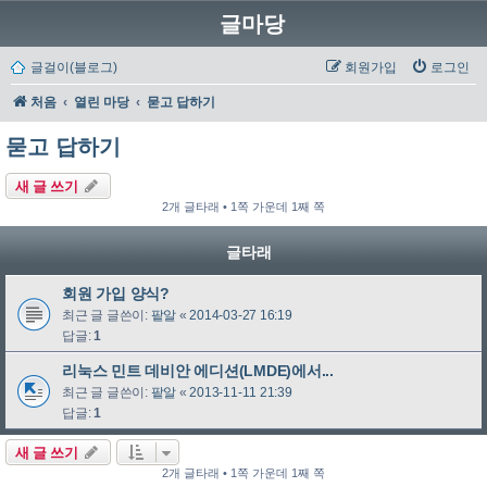
글마당
글걸이(블로그)
회원가입
로그인
처음
열린 마당
묻고 답하기
묻고 답하기
새 글 쓰기
2개 글타래 • 1쪽 가운데 1째 쪽
글타래
회원 가입 양식?
최근 글 글쓴이:
팥알
«
2014-03-27 16:19
답글:
1
리눅스 민트 데비안 에디션(LMDE)에서...
최근 글 글쓴이:
팥알
«
2013-11-11 21:39
답글:
1
새 글 쓰기
2개 글타래 • 1쪽 가운데 1째 쪽