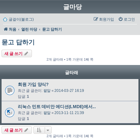
글마당
글걸이(블로그)
회원가입
로그인
처음
열린 마당
묻고 답하기
묻고 답하기
새 글 쓰기
2개 글타래 • 1쪽 가운데 1째 쪽
글타래
회원 가입 양식?
최근 글 글쓴이:
팥알
«
2014-03-27 16:19
답글:
1
리눅스 민트 데비안 에디션(LMDE)에서...
최근 글 글쓴이:
팥알
«
2013-11-11 21:39
답글:
1
새 글 쓰기
2개 글타래 • 1쪽 가운데 1째 쪽