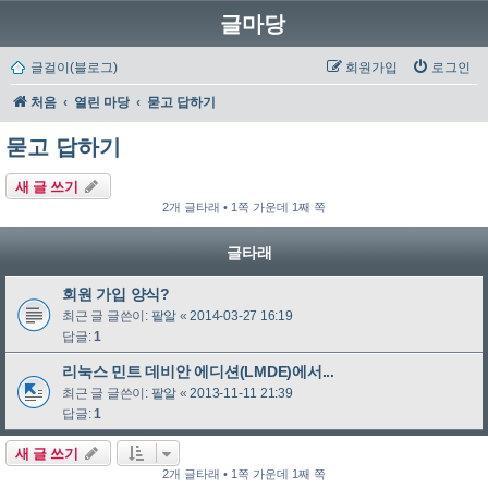
글마당
글걸이(블로그)
회원가입
로그인
처음
열린 마당
묻고 답하기
묻고 답하기
새 글 쓰기
2개 글타래 • 1쪽 가운데 1째 쪽
글타래
회원 가입 양식?
최근 글 글쓴이:
팥알
«
2014-03-27 16:19
답글:
1
리눅스 민트 데비안 에디션(LMDE)에서...
최근 글 글쓴이:
팥알
«
2013-11-11 21:39
답글:
1
새 글 쓰기
2개 글타래 • 1쪽 가운데 1째 쪽