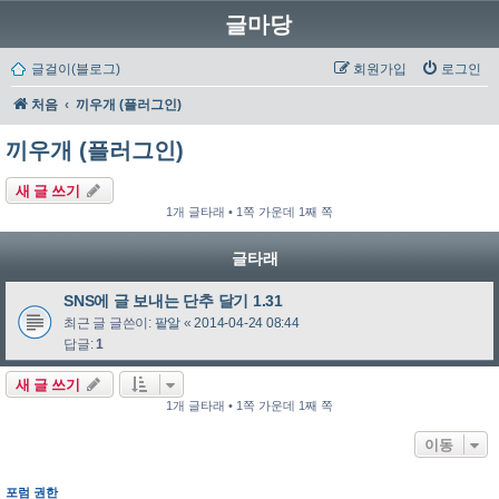
글마당
글걸이(블로그)
회원가입
로그인
처음
끼우개 (플러그인)
끼우개 (플러그인)
새 글 쓰기
1개 글타래 • 1쪽 가운데 1째 쪽
글타래
SNS에 글 보내는 단추 달기 1.31
최근 글 글쓴이:
팥알
«
2014-04-24 08:44
답글:
1
새 글 쓰기
1개 글타래 • 1쪽 가운데 1째 쪽
이동
포럼 권한