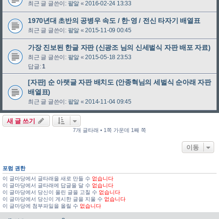
최근 글 글쓴이:
팥알
«
2016-02-24 13:33
1970년대 초반의 공병우 속도 / 한·영 / 전신 타자기 배열표
최근 글 글쓴이:
팥알
«
2015-11-09 00:45
가장 진보된 한글 자판 (신광조 님의 신세벌식 자판 배포 자료)
최근 글 글쓴이:
팥알
«
2015-05-18 23:53
답글:
1
[자판] 순 아랫글 자판 배치도 (안종혁님의 세벌식 순아래 자판
배열표)
최근 글 글쓴이:
팥알
«
2014-11-04 09:45
새 글 쓰기
7개 글타래 • 1쪽 가운데 1째 쪽
이동
포럼 권한
이 글마당에서 글타래을 새로 만들 수
없습니다
이 글마당에서 글타래에 답글을 달 수
없습니다
이 글마당에서 당신이 올린 글을 고칠 수
없습니다
이 글마당에서 당신이 게시한 글을 지울 수
없습니다
이 글마당에 첨부파일을 올릴 수
없습니다