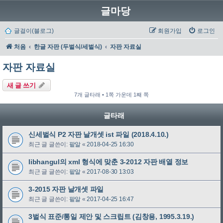
글마당
글걸이(블로그)
회원가입
로그인
처음
한글 자판 (두벌식/세벌식)
자판 자료실
자판 자료실
새 글 쓰기
7개 글타래 • 1쪽 가운데 1째 쪽
글타래
신세벌식 P2 자판 날개셋 ist 파일 (2018.4.10.)
최근 글 글쓴이:
팥알
«
2018-04-25 16:30
libhangul의 xml 형식에 맞춘 3-2012 자판 배열 정보
최근 글 글쓴이:
팥알
«
2017-08-30 13:03
3-2015 자판 날개셋 파일
최근 글 글쓴이:
팥알
«
2017-04-25 16:47
3벌식 표준/통일 제안 및 스크립트 (김창용, 1995.3.19.)