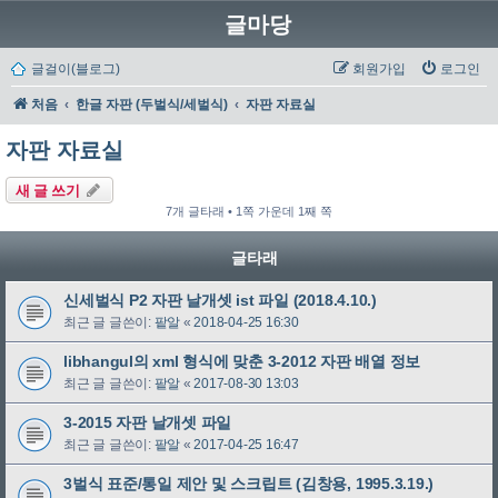
글마당
글걸이(블로그)
회원가입
로그인
처음
한글 자판 (두벌식/세벌식)
자판 자료실
자판 자료실
새 글 쓰기
7개 글타래 • 1쪽 가운데 1째 쪽
글타래
신세벌식 P2 자판 날개셋 ist 파일 (2018.4.10.)
최근 글 글쓴이:
팥알
«
2018-04-25 16:30
libhangul의 xml 형식에 맞춘 3-2012 자판 배열 정보
최근 글 글쓴이:
팥알
«
2017-08-30 13:03
3-2015 자판 날개셋 파일
최근 글 글쓴이:
팥알
«
2017-04-25 16:47
3벌식 표준/통일 제안 및 스크립트 (김창용, 1995.3.19.)