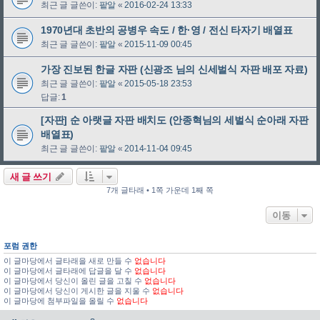
최근 글 글쓴이:
팥알
«
2016-02-24 13:33
1970년대 초반의 공병우 속도 / 한·영 / 전신 타자기 배열표
최근 글 글쓴이:
팥알
«
2015-11-09 00:45
가장 진보된 한글 자판 (신광조 님의 신세벌식 자판 배포 자료)
최근 글 글쓴이:
팥알
«
2015-05-18 23:53
답글:
1
[자판] 순 아랫글 자판 배치도 (안종혁님의 세벌식 순아래 자판
배열표)
최근 글 글쓴이:
팥알
«
2014-11-04 09:45
새 글 쓰기
7개 글타래 • 1쪽 가운데 1째 쪽
이동
포럼 권한
이 글마당에서 글타래을 새로 만들 수
없습니다
이 글마당에서 글타래에 답글을 달 수
없습니다
이 글마당에서 당신이 올린 글을 고칠 수
없습니다
이 글마당에서 당신이 게시한 글을 지울 수
없습니다
이 글마당에 첨부파일을 올릴 수
없습니다