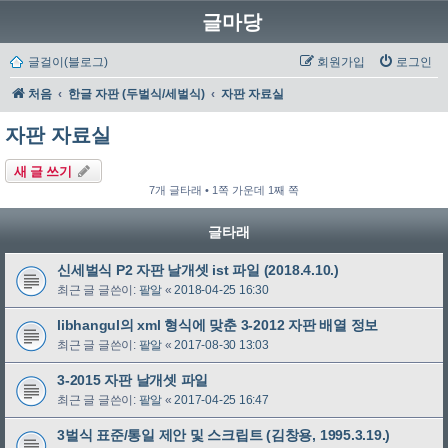
글마당
글걸이(블로그)
회원가입
로그인
처음
한글 자판 (두벌식/세벌식)
자판 자료실
자판 자료실
새 글 쓰기
7개 글타래 • 1쪽 가운데 1째 쪽
글타래
신세벌식 P2 자판 날개셋 ist 파일 (2018.4.10.)
최근 글 글쓴이:
팥알
«
2018-04-25 16:30
libhangul의 xml 형식에 맞춘 3-2012 자판 배열 정보
최근 글 글쓴이:
팥알
«
2017-08-30 13:03
3-2015 자판 날개셋 파일
최근 글 글쓴이:
팥알
«
2017-04-25 16:47
3벌식 표준/통일 제안 및 스크립트 (김창용, 1995.3.19.)