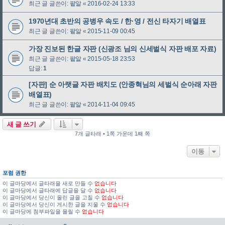
최근 글 글쓴이:
팥알
«
2016-02-24 13:33
1970년대 초반의 공병우 속도 / 한·영 / 전신 타자기 배열표
최근 글 글쓴이:
팥알
«
2015-11-09 00:45
가장 진보된 한글 자판 (신광조 님의 신세벌식 자판 배포 자료)
최근 글 글쓴이:
팥알
«
2015-05-18 23:53
답글:
1
[자판] 순 아랫글 자판 배치도 (안종혁님의 세벌식 순아래 자판
배열표)
최근 글 글쓴이:
팥알
«
2014-11-04 09:45
새 글 쓰기
7개 글타래 • 1쪽 가운데 1째 쪽
이동
포럼 권한
이 글마당에서 글타래을 새로 만들 수
없습니다
이 글마당에서 글타래에 답글을 달 수
없습니다
이 글마당에서 당신이 올린 글을 고칠 수
없습니다
이 글마당에서 당신이 게시한 글을 지울 수
없습니다
이 글마당에 첨부파일을 올릴 수
없습니다