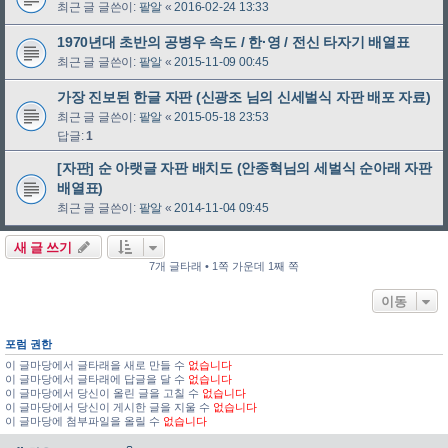
최근 글 글쓴이:
팥알
«
2016-02-24 13:33
1970년대 초반의 공병우 속도 / 한·영 / 전신 타자기 배열표
최근 글 글쓴이:
팥알
«
2015-11-09 00:45
가장 진보된 한글 자판 (신광조 님의 신세벌식 자판 배포 자료)
최근 글 글쓴이:
팥알
«
2015-05-18 23:53
답글:
1
[자판] 순 아랫글 자판 배치도 (안종혁님의 세벌식 순아래 자판
배열표)
최근 글 글쓴이:
팥알
«
2014-11-04 09:45
새 글 쓰기
7개 글타래 • 1쪽 가운데 1째 쪽
이동
포럼 권한
이 글마당에서 글타래을 새로 만들 수
없습니다
이 글마당에서 글타래에 답글을 달 수
없습니다
이 글마당에서 당신이 올린 글을 고칠 수
없습니다
이 글마당에서 당신이 게시한 글을 지울 수
없습니다
이 글마당에 첨부파일을 올릴 수
없습니다