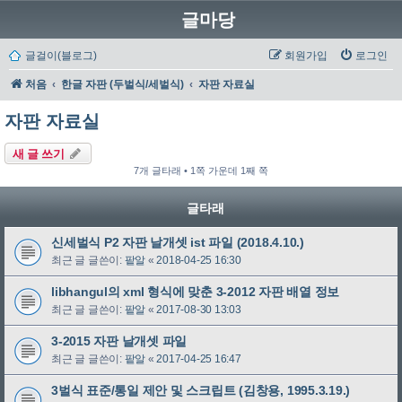
글마당
글걸이(블로그)
회원가입
로그인
처음
한글 자판 (두벌식/세벌식)
자판 자료실
자판 자료실
새 글 쓰기
7개 글타래 • 1쪽 가운데 1째 쪽
글타래
신세벌식 P2 자판 날개셋 ist 파일 (2018.4.10.)
최근 글 글쓴이:
팥알
«
2018-04-25 16:30
libhangul의 xml 형식에 맞춘 3-2012 자판 배열 정보
최근 글 글쓴이:
팥알
«
2017-08-30 13:03
3-2015 자판 날개셋 파일
최근 글 글쓴이:
팥알
«
2017-04-25 16:47
3벌식 표준/통일 제안 및 스크립트 (김창용, 1995.3.19.)