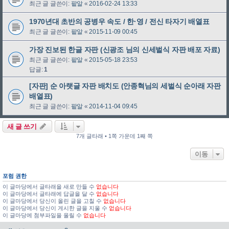
최근 글 글쓴이:
팥알
«
2016-02-24 13:33
1970년대 초반의 공병우 속도 / 한·영 / 전신 타자기 배열표
최근 글 글쓴이:
팥알
«
2015-11-09 00:45
가장 진보된 한글 자판 (신광조 님의 신세벌식 자판 배포 자료)
최근 글 글쓴이:
팥알
«
2015-05-18 23:53
답글:
1
[자판] 순 아랫글 자판 배치도 (안종혁님의 세벌식 순아래 자판
배열표)
최근 글 글쓴이:
팥알
«
2014-11-04 09:45
새 글 쓰기
7개 글타래 • 1쪽 가운데 1째 쪽
이동
포럼 권한
이 글마당에서 글타래을 새로 만들 수
없습니다
이 글마당에서 글타래에 답글을 달 수
없습니다
이 글마당에서 당신이 올린 글을 고칠 수
없습니다
이 글마당에서 당신이 게시한 글을 지울 수
없습니다
이 글마당에 첨부파일을 올릴 수
없습니다