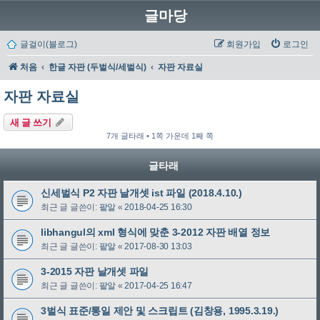
글마당
글걸이(블로그)
회원가입
로그인
처음
한글 자판 (두벌식/세벌식)
자판 자료실
자판 자료실
새 글 쓰기
7개 글타래 • 1쪽 가운데 1째 쪽
글타래
신세벌식 P2 자판 날개셋 ist 파일 (2018.4.10.)
최근 글 글쓴이:
팥알
«
2018-04-25 16:30
libhangul의 xml 형식에 맞춘 3-2012 자판 배열 정보
최근 글 글쓴이:
팥알
«
2017-08-30 13:03
3-2015 자판 날개셋 파일
최근 글 글쓴이:
팥알
«
2017-04-25 16:47
3벌식 표준/통일 제안 및 스크립트 (김창용, 1995.3.19.)