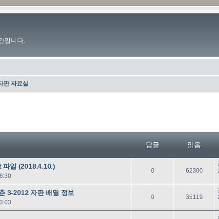
간입니다.
자판 자료실
답글
읽음
일 (2018.4.10.)
답
읽
0
62300
6:30
글
음
맞춘 3-2012 자판 배열 정보
답
읽
0
35119
3:03
글
음