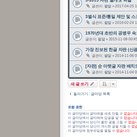
글쓴이:
팥알
»
2017-04-25 1
3벌식 표준/통일 제안 및 스크립
글쓴이:
팥알
»
2016-02-24 1
1970년대 초반의 공병우 속도
글쓴이:
팥알
»
2015-11-09 00:4
가장 진보된 한글 자판 (신
글쓴이:
팥알
»
2014-11-06 0
[자판] 순 아랫글 자판 배
글쓴이:
팥알
»
2014-11-04 0
새 글 쓰기
돌아가기 : 글마당 목록
포럼 권한
이 글마당에서 글타래을 새로 만들 수
없습니
이 글마당에서 글타래에 답글을 달 수
없습니
이 글마당에서 당신이 올린 글을 고칠 수
없습
이 글마당에서 당신이 게시한 글을 지울 수
없
이 글마당에 첨부파일을 올릴 수
없습니다