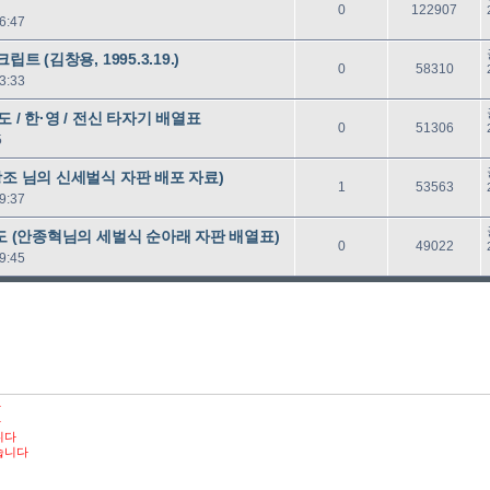
답
읽
0
122907
6:47
글
음
트 (김창용, 1995.3.19.)
답
읽
0
58310
3:33
글
음
 / 한·영 / 전신 타자기 배열표
답
읽
0
51306
5
글
음
광조 님의 신세벌식 자판 배포 자료)
답
읽
1
53563
9:37
글
음
치도 (안종혁님의 세벌식 순아래 자판 배열표)
답
읽
0
49022
9:45
글
음
다
다
니다
습니다