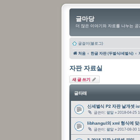
글마당
더 많은 이야기와 자료를 나누는 공
글걸이(블로그)
처음
한글 자판 (두벌식/세벌식)
자판 자료실
새 글 쓰기
글타래
신세벌식 P2 자판 날개셋 ist 파
글쓴이:
팥알
»
2018-04-25 1
libhangul의 xml 형식에 
글쓴이:
팥알
»
2017-08-30 1
3-2015 자판 날개셋 파일