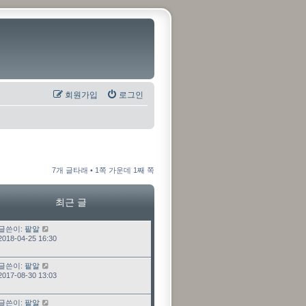
회원가입
로그인
7개 글타래 • 1쪽 가운데 1째 쪽
최근 글
최근 글
글쓴이:
팥알
2018-04-25 16:30
최근 글
글쓴이:
팥알
2017-08-30 13:03
최근 글
글쓴이:
팥알