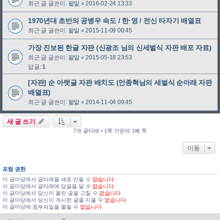
최근 글 글쓴이:
팥알
«
2016-02-24 13:33
1970년대 초반의 공병우 속도 / 한·영 / 전신 타자기 배열표
최근 글 글쓴이:
팥알
«
2015-11-09 00:45
가장 진보된 한글 자판 (신광조 님의 신세벌식 자판 배포 자료)
최근 글 글쓴이:
팥알
«
2015-05-18 23:53
답글:
1
[자판] 순 아랫글 자판 배치도 (안종혁님의 세벌식 순아래 자판
배열표)
최근 글 글쓴이:
팥알
«
2014-11-04 09:45
새 글 쓰기
7개 글타래 • 1쪽 가운데 1째 쪽
이동
포럼 권한
이 글마당에서 글타래을 새로 만들 수
없습니다
이 글마당에서 글타래에 답글을 달 수
없습니다
이 글마당에서 당신이 올린 글을 고칠 수
없습니다
이 글마당에서 당신이 게시한 글을 지울 수
없습니다
이 글마당에 첨부파일을 올릴 수
없습니다