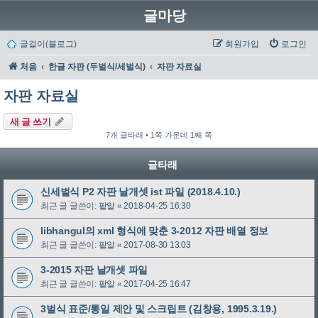
글마당
글걸이(블로그)
회원가입
로그인
처음
한글 자판 (두벌식/세벌식)
자판 자료실
자판 자료실
새 글 쓰기
7개 글타래 • 1쪽 가운데 1째 쪽
글타래
신세벌식 P2 자판 날개셋 ist 파일 (2018.4.10.)
최근 글 글쓴이:
팥알
«
2018-04-25 16:30
libhangul의 xml 형식에 맞춘 3-2012 자판 배열 정보
최근 글 글쓴이:
팥알
«
2017-08-30 13:03
3-2015 자판 날개셋 파일
최근 글 글쓴이:
팥알
«
2017-04-25 16:47
3벌식 표준/통일 제안 및 스크립트 (김창용, 1995.3.19.)