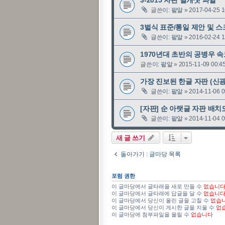
글쓴이:
팥알
»
2017-04-25 1
3벌식 표준/통일 제안 및 스크립
글쓴이:
팥알
»
2016-02-24 1
1970년대 초반의 공병우 속도
글쓴이:
팥알
»
2015-11-09 00:4
가장 진보된 한글 자판 (신
글쓴이:
팥알
»
2014-11-06 0
[자판] 순 아랫글 자판 배
글쓴이:
팥알
»
2014-11-04 0
새 글 쓰기
돌아가기 : 글마당 목록
포럼 권한
이 글마당에서 글타래을 새로 만들 수
없습니
이 글마당에서 글타래에 답글을 달 수
없습니
이 글마당에서 당신이 올린 글을 고칠 수
없습
이 글마당에서 당신이 게시한 글을 지울 수
없
이 글마당에 첨부파일을 올릴 수
없습니다