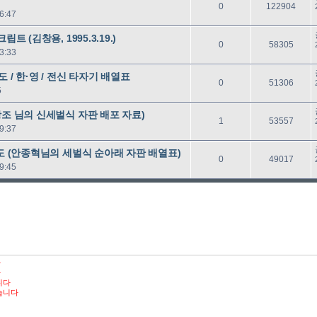
답
읽
0
122904
6:47
글
음
트 (김창용, 1995.3.19.)
답
읽
0
58305
3:33
글
음
 / 한·영 / 전신 타자기 배열표
답
읽
0
51306
5
글
음
광조 님의 신세벌식 자판 배포 자료)
답
읽
1
53557
9:37
글
음
치도 (안종혁님의 세벌식 순아래 자판 배열표)
답
읽
0
49017
9:45
글
음
다
다
니다
습니다