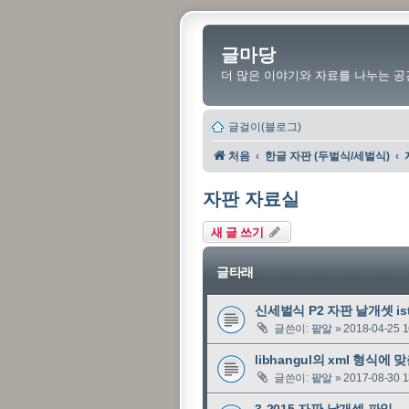
글마당
더 많은 이야기와 자료를 나누는 공
글걸이(블로그)
처음
한글 자판 (두벌식/세벌식)
자판 자료실
새 글 쓰기
글타래
신세벌식 P2 자판 날개셋 ist 파
글쓴이:
팥알
»
2018-04-25 1
libhangul의 xml 형식에 
글쓴이:
팥알
»
2017-08-30 1
3-2015 자판 날개셋 파일