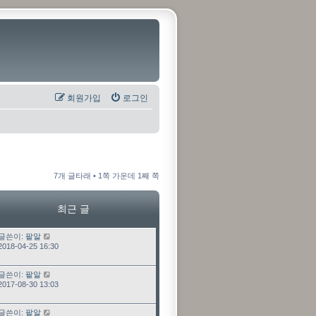
회원가입
로그인
7개 글타래 • 1쪽 가운데 1째 쪽
최근 글
최근 글
글쓴이:
팥알
2018-04-25 16:30
최근 글
글쓴이:
팥알
2017-08-30 13:03
최근 글
글쓴이:
팥알