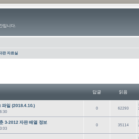
간입니다.
자판 자료실
답글
읽음
일 (2018.4.10.)
답
읽
0
62293
6:30
글
음
맞춘 3-2012 자판 배열 정보
답
읽
0
35114
3:03
글
음