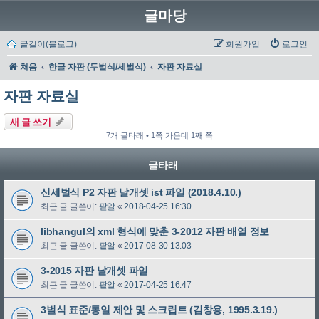
글마당
글걸이(블로그)
회원가입
로그인
처음
한글 자판 (두벌식/세벌식)
자판 자료실
자판 자료실
새 글 쓰기
7개 글타래 • 1쪽 가운데 1째 쪽
글타래
신세벌식 P2 자판 날개셋 ist 파일 (2018.4.10.)
최근 글 글쓴이:
팥알
«
2018-04-25 16:30
libhangul의 xml 형식에 맞춘 3-2012 자판 배열 정보
최근 글 글쓴이:
팥알
«
2017-08-30 13:03
3-2015 자판 날개셋 파일
최근 글 글쓴이:
팥알
«
2017-04-25 16:47
3벌식 표준/통일 제안 및 스크립트 (김창용, 1995.3.19.)