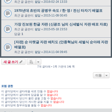
최근 글 글쓴이:
팥알
«
2016-02-24 13:33
1970년대 초반의 공병우 속도 / 한·영 / 전신 타자기 배열표
최근 글 글쓴이:
팥알
«
2015-11-09 00:45
가장 진보된 한글 자판 (신광조 님의 신세벌식 자판 배포 자료)
최근 글 글쓴이:
팥알
«
2015-05-18 23:53
답글:
1
[자판] 순 아랫글 자판 배치도 (안종혁님의 세벌식 순아래 자판
배열표)
최근 글 글쓴이:
팥알
«
2014-11-04 09:45
새 글 쓰기
7개 글타래 • 1쪽 가운데 1째 쪽
이동
포럼 권한
이 글마당에서 글타래을 새로 만들 수
없습니다
이 글마당에서 글타래에 답글을 달 수
없습니다
이 글마당에서 당신이 올린 글을 고칠 수
없습니다
이 글마당에서 당신이 게시한 글을 지울 수
없습니다
이 글마당에 첨부파일을 올릴 수
없습니다