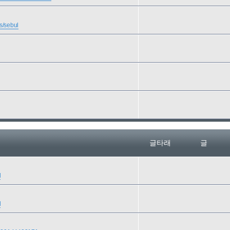
s/sebul
글타래
글
l
l