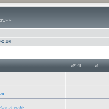
간입니다.
바깥 고리
글타래
글
0A0
y/boar ... d=sebulsik