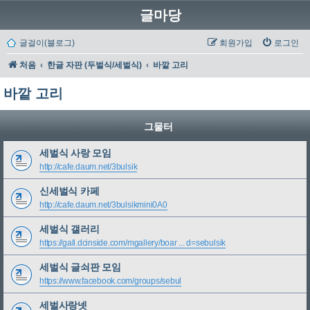
글마당
글걸이(블로그)
회원가입
로그인
처음
한글 자판 (두벌식/세벌식)
바깥 고리
바깥 고리
그물터
세벌식 사랑 모임
http://cafe.daum.net/3bulsik
신세벌식 카페
http://cafe.daum.net/3bulsikmini0A0
세벌식 갤러리
https://gall.dcinside.com/mgallery/boar ... d=sebulsik
세벌식 글쇠판 모임
https://www.facebook.com/groups/sebul
세벌사랑넷