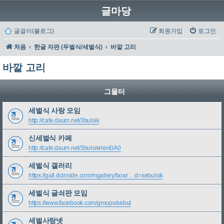
글마당
글걸이(블로그)
회원가입
로그인
처음
한글 자판 (두벌식/세벌식)
바깥 고리
바깥 고리
그물터
세벌식 사랑 모임
http://cafe.daum.net/3bulsik
신세벌식 카페
http://cafe.daum.net/3bulsikmini0A0
세벌식 갤러리
https://gall.dcinside.com/mgallery/boar ... d=sebulsik
세벌식 글쇠판 모임
https://www.facebook.com/groups/sebul
세벌사랑넷