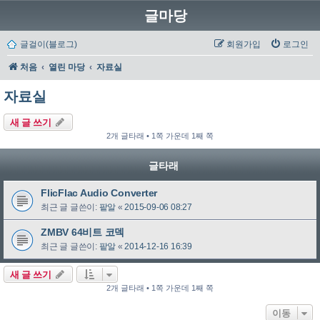
글마당
글걸이(블로그)
회원가입
로그인
처음
열린 마당
자료실
자료실
새 글 쓰기
2개 글타래 • 1쪽 가운데 1째 쪽
글타래
FlicFlac Audio Converter
최근 글 글쓴이:
팥알
«
2015-09-06 08:27
ZMBV 64비트 코덱
최근 글 글쓴이:
팥알
«
2014-12-16 16:39
새 글 쓰기
2개 글타래 • 1쪽 가운데 1째 쪽
이동