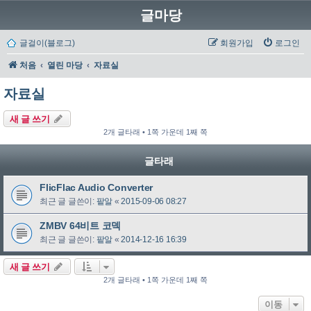
글마당
글걸이(블로그)
회원가입
로그인
처음
열린 마당
자료실
자료실
새 글 쓰기
2개 글타래 • 1쪽 가운데 1째 쪽
글타래
FlicFlac Audio Converter
최근 글 글쓴이:
팥알
«
2015-09-06 08:27
ZMBV 64비트 코덱
최근 글 글쓴이:
팥알
«
2014-12-16 16:39
새 글 쓰기
2개 글타래 • 1쪽 가운데 1째 쪽
이동