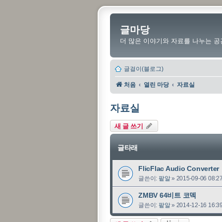
글마당
더 많은 이야기와 자료를 나누는 공
글걸이(블로그)
처음
열린 마당
자료실
자료실
새 글 쓰기
글타래
FlicFlac Audio Converter
글쓴이:
팥알
»
2015-09-06 08:2
ZMBV 64비트 코덱
글쓴이:
팥알
»
2014-12-16 16:3