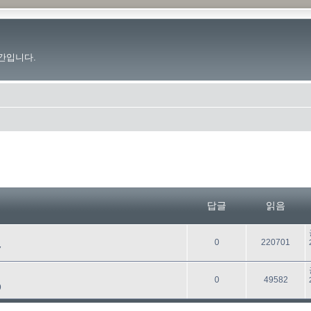
간입니다.
답글
읽음
답
읽
0
220701
7
글
음
답
읽
0
49582
9
글
음