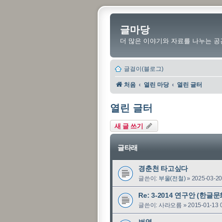
글마당
더 많은 이야기와 자료를 나누는 공
글걸이(블로그)
처음
열린 마당
열린 글터
열린 글터
새 글 쓰기
글타래
경춘천 타고싶다
글쓴이:
부울(전철)
»
2025-03-20
Re: 3-2014 연구안 (한글
글쓴이:
사라오름
»
2015-01-13 
번역