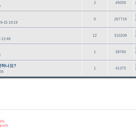
답
읽
2
45059
0
글
음
답
읽
0
267716
9-15 16:19
글
음
답
읽
12
310209
 13:48
글
음
답
읽
1
39760
8
글
음
작하나요?
답
읽
1
41375
:26
글
음
다
다
니다
습니다