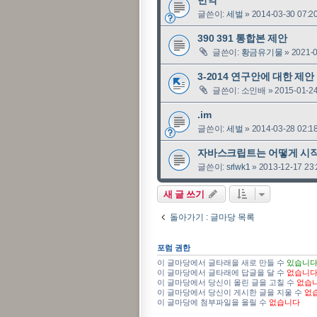
글쓴이:
세벌
»
2014-03-30 07:2
390 391 통합본 제안
글쓴이:
황금유기물
»
2021-0
3-2014 연구안에 대한 제안
글쓴이:
소인배
»
2015-01-24
.im
글쓴이:
세벌
»
2014-03-28 02:1
자바스크립트는 어떻게 시
글쓴이:
srlwk1
»
2013-12-17 23
새 글 쓰기
돌아가기 : 글마당 목록
포럼 권한
이 글마당에서 글타래을 새로 만들 수
있습니
이 글마당에서 글타래에 답글을 달 수
없습니
이 글마당에서 당신이 올린 글을 고칠 수
없습
이 글마당에서 당신이 게시한 글을 지울 수
없
이 글마당에 첨부파일을 올릴 수
없습니다