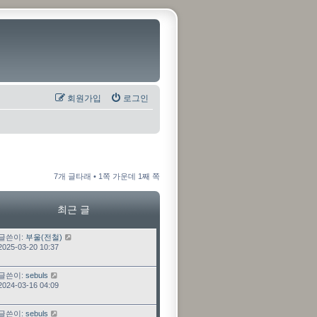
회원가입
로그인
7개 글타래 • 1쪽 가운데 1째 쪽
최근 글
최근 글
글쓴이:
부울(전철)
2025-03-20 10:37
최근 글
글쓴이:
sebuls
2024-03-16 04:09
최근 글
글쓴이:
sebuls