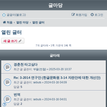
글마당
글걸이(블로그)
회원가입
로그인
처음
열린 마당
열린 글터
열린 글터
새 글 쓰기
7개 글타래 • 1쪽 가운데 1째 쪽
글타래
경춘천 타고싶다
최근 글 글쓴이:
부울(전철)
«
2025-03-20 10:37
Re: 3-2014 연구안 (한글문화원 3-14 자판안에 대한 개선안)
최근 글 글쓴이:
sebuls
«
2024-03-16 04:09
답글:
5
번역
최근 글 글쓴이:
sebuls
«
2024-03-16 04:01
답글:
2