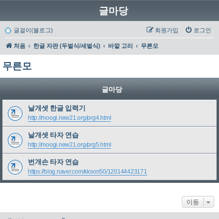
글마당
글걸이(블로그)
회원가입
로그인
처음
한글 자판 (두벌식/세벌식)
바깥 고리
무른모
무른모
글마당
날개셋 한글 입력기
http://moogi.new21.org/prg4.html
날개셋 타자 연습
http://moogi.new21.org/prg5.html
번개손 타자 연습
https://blog.naver.com/kkson50/120144423171
이동