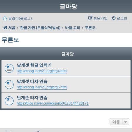
글마당
글걸이(블로그)
회원가입
로그인
처음
한글 자판 (두벌식/세벌식)
바깥 고리
무른모
무른모
글마당
날개셋 한글 입력기
http://moogi.new21.org/prg4.html
날개셋 타자 연습
http://moogi.new21.org/prg5.html
번개손 타자 연습
https://blog.naver.com/kkson50/120144423171
이동