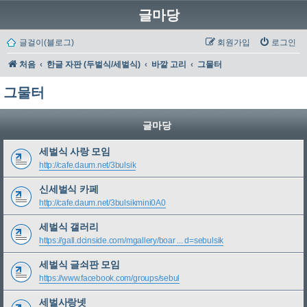
글마당
글걸이(블로그)
회원가입
로그인
처음
한글 자판 (두벌식/세벌식)
바깥 고리
그물터
그물터
글마당
세벌식 사랑 모임
http://cafe.daum.net/3bulsik
신세벌식 카페
http://cafe.daum.net/3bulsikmini0A0
세벌식 갤러리
https://gall.dcinside.com/mgallery/boar ... d=sebulsik
세벌식 글쇠판 모임
https://www.facebook.com/groups/sebul
세벌사랑넷