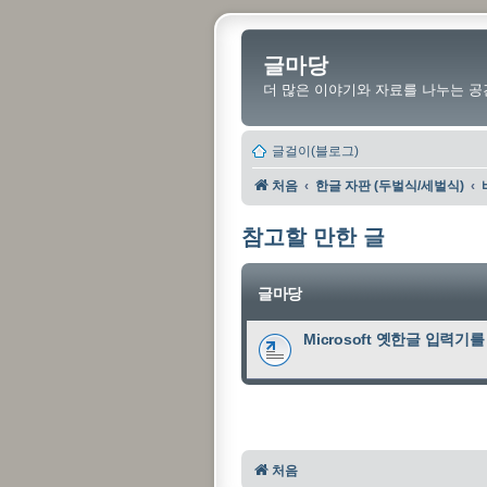
글마당
더 많은 이야기와 자료를 나누는 공
글걸이(블로그)
처음
한글 자판 (두벌식/세벌식)
참고할 만한 글
글마당
Microsoft 옛한글 입력
처음